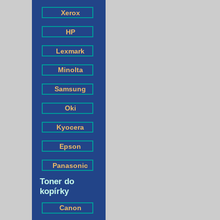
Xerox
HP
Lexmark
Minolta
Samsung
Oki
Kyocera
Epson
Panasonic
Toner do
kopírky
Canon