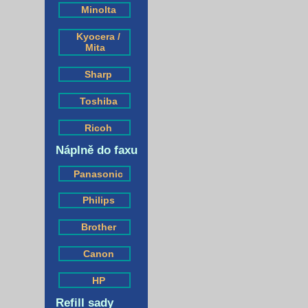
Minolta
Kyocera /
Mita
Sharp
Toshiba
Ricoh
Náplně do faxu
Panasonic
Philips
Brother
Canon
HP
Refill sady