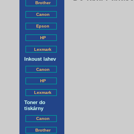
Brother
Canon
Epson
HP
Lexmark
Inkoust lahev
Canon
HP
Lexmark
Toner do
tiskárny
Canon
Brother