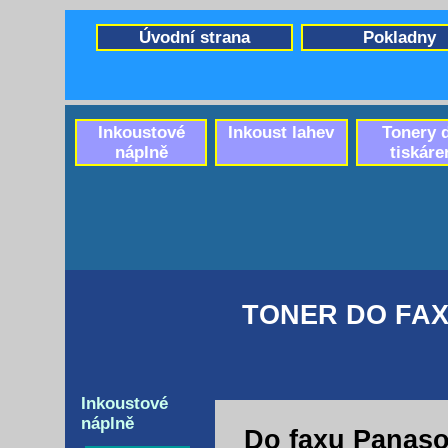
Úvodní strana
Pokladny
Inkoustové
Inkoust lahev
Tonery 
náplně
tiskáre
TONER DO FAX
Inkoustové
náplně
Do faxu Panaso