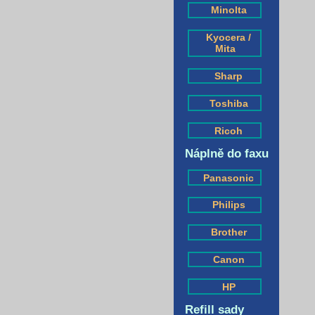
Minolta
Kyocera /
Mita
Sharp
Toshiba
Ricoh
Náplně do faxu
Panasonic
Philips
Brother
Canon
HP
Refill sady