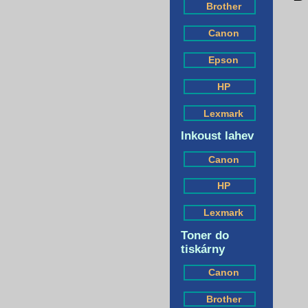
Brother
Canon
Epson
HP
Lexmark
Inkoust lahev
Canon
HP
Lexmark
Toner do
tiskárny
Canon
Brother