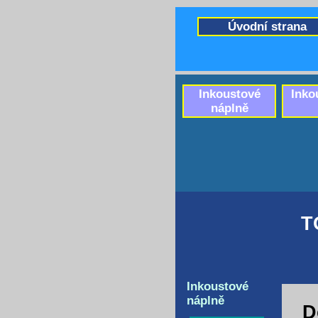
Úvodní strana
Inkoustové
Inko
náplně
T
Inkoustové
náplně
D