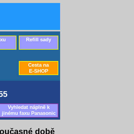
axu
Refill sady
Cesta na
E-SHOP
55
Vyhledat náplně k
jinému faxu Panasonic
současné době