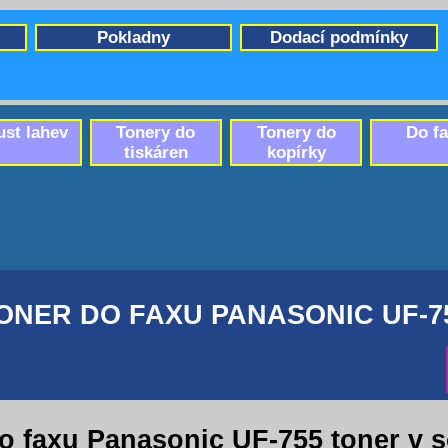
Pokladny
Dodací podmínky
ust lahev
Tonery do
Tonery do
Do f
tiskáren
kopírky
ONER DO FAXU PANASONIC UF-7
o faxu Panasonic UF-755 toner v 