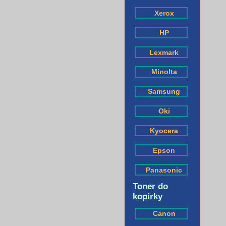
Xerox
HP
Lexmark
Minolta
Samsung
Oki
Kyocera
Epson
Panasonic
Toner do
kopírky
Canon