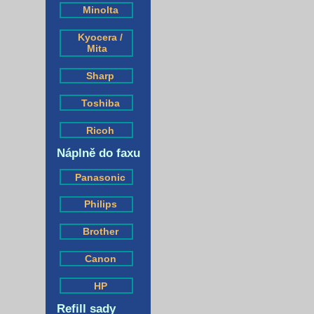
Minolta
Kyocera /
Mita
Sharp
Toshiba
Ricoh
Náplně do faxu
Panasonic
Philips
Brother
Canon
HP
Refill sady