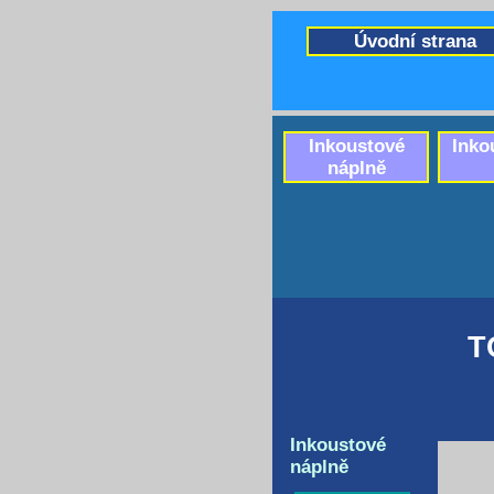
Úvodní strana
Inkoustové
Inko
náplně
T
Inkoustové
náplně