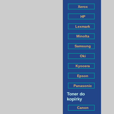
Xerox
HP
Lexmark
Minolta
Samsung
Oki
Kyocera
Epson
Panasonic
Toner do
kopírky
Canon