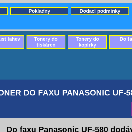
Pokladny
Dodací podmínky
ust lahev
Tonery do
Tonery do
Do f
tiskáren
kopírky
ONER DO FAXU PANASONIC UF-5
Do faxu Panasonic UF-580 dodá