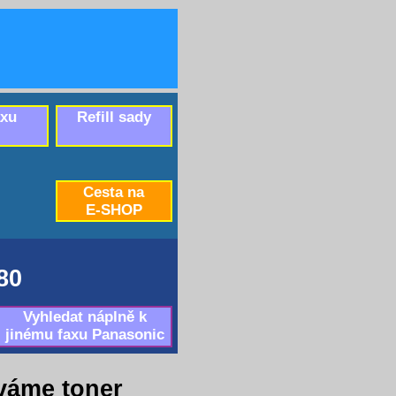
axu
Refill sady
Cesta na
E-SHOP
80
Vyhledat náplně k
jinému faxu Panasonic
váme toner