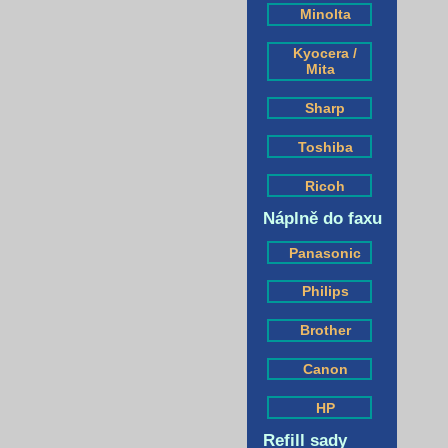
Minolta
Kyocera /
Mita
Sharp
Toshiba
Ricoh
Náplně do faxu
Panasonic
Philips
Brother
Canon
HP
Refill sady