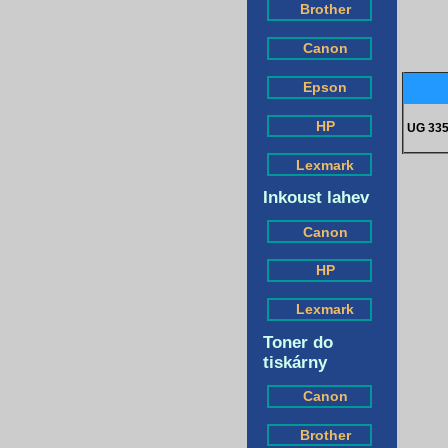
Brother
Canon
Epson
HP
UG 33
Lexmark
Inkoust lahev
Canon
HP
Lexmark
Toner do
tiskárny
Canon
Brother