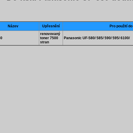
Název
Upřesnění
Pro použití do
renovovaný
50
toner 7500
Panasonic UF-580/ 585/ 590/ 595/ 6100/
stran