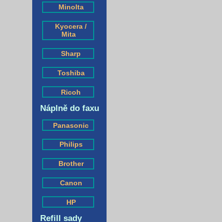
Minolta
Kyocera /
Mita
Sharp
Toshiba
Ricoh
Náplně do faxu
Panasonic
Philips
Brother
Canon
HP
Refill sady