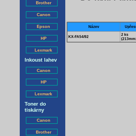
Brother
Canon
Epson
Název
Upřes
2 ks
KX-FA54/92
HP
(213mm
Lexmark
Inkoust lahev
Canon
HP
Lexmark
Toner do
tiskárny
Canon
Brother