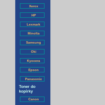
Xerox
HP
Lexmark
Minolta
Samsung
Oki
Kyocera
Epson
Panasonic
Toner do
kopírky
Canon