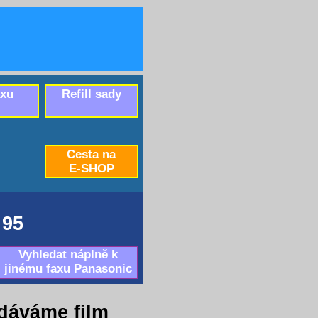
axu
Refill sady
Cesta na
E-SHOP
 95
Vyhledat náplně k
jinému faxu Panasonic
dáváme film