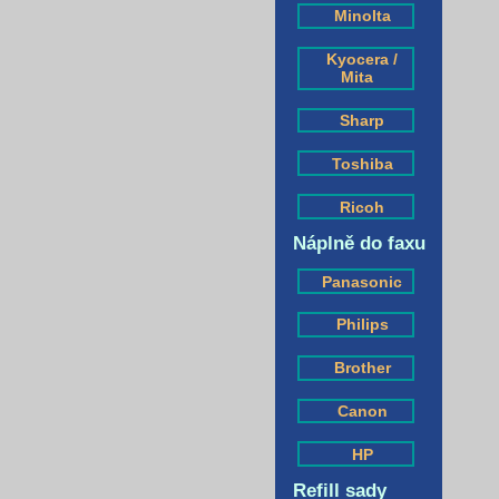
Minolta
Kyocera /
Mita
Sharp
Toshiba
Ricoh
Náplně do faxu
Panasonic
Philips
Brother
Canon
HP
Refill sady