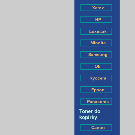
Xerox
HP
Lexmark
Minolta
Samsung
Oki
Kyocera
Epson
Panasonic
Toner do
kopírky
Canon