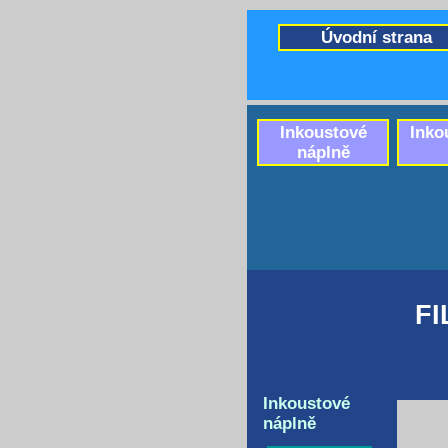
Úvodní strana
Inkoustové
Inko
náplně
FI
Inkoustové
náplně