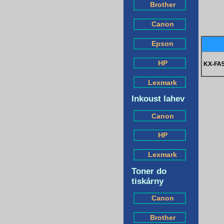
Brother
Canon
Epson
HP
KX-FA
Lexmark
Inkoust lahev
Canon
HP
Lexmark
Toner do
tiskárny
Canon
Brother