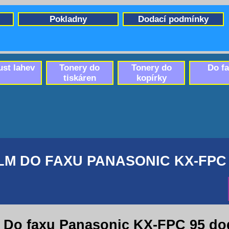
Pokladny
Dodací podmínky
ust lahev
Tonery do
Tonery do
Do f
tiskáren
kopírky
LM DO FAXU PANASONIC KX-FPC
Do faxu Panasonic KX-FPC 95 do