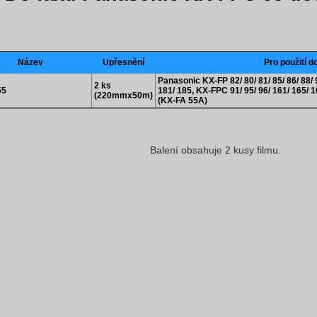
Název
Upřesnění
Pro použití d
Panasonic KX-FP 82/ 80/ 81/ 85/ 86/ 88/ 
2 ks
55
181/ 185, KX-FPC 91/ 95/ 96/ 161/ 165/
(220mmx50m)
(KX-FA 55A)
Balení obsahuje 2 kusy filmu.