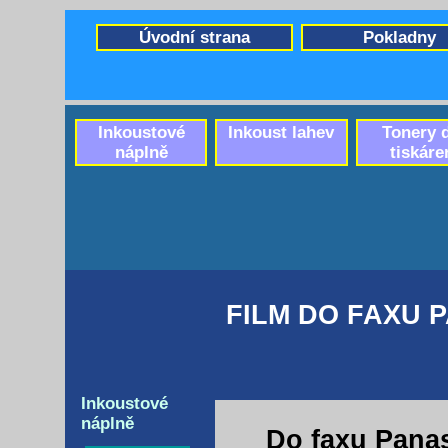
Úvodní strana
Pokladny
Inkoustové
Inkoust lahev
Tonery 
náplně
tiskáre
FILM DO FAXU 
Inkoustové
náplně
Do faxu Pana