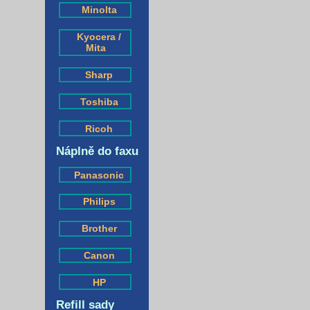
Minolta
Kyocera /
Mita
Sharp
Toshiba
Ricoh
Náplně do faxu
Panasonic
Philips
Brother
Canon
HP
Refill sady