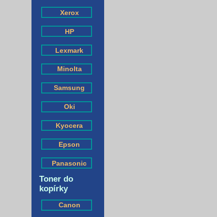
Xerox
HP
Lexmark
Minolta
Samsung
Oki
Kyocera
Epson
Panasonic
Toner do
kopírky
Canon