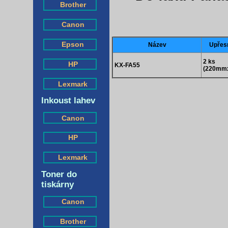
Brother
Canon
Epson
Název
Upřes
2 ks
HP
KX-FA55
(220mm
Lexmark
Inkoust lahev
Canon
HP
Lexmark
Toner do
tiskárny
Canon
Brother