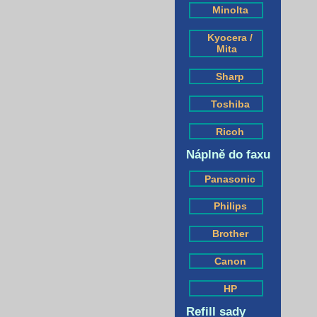
Minolta
Kyocera /
Mita
Sharp
Toshiba
Ricoh
Náplně do faxu
Panasonic
Philips
Brother
Canon
HP
Refill sady