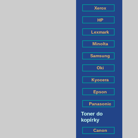
Xerox
HP
Lexmark
Minolta
Samsung
Oki
Kyocera
Epson
Panasonic
Toner do
kopírky
Canon