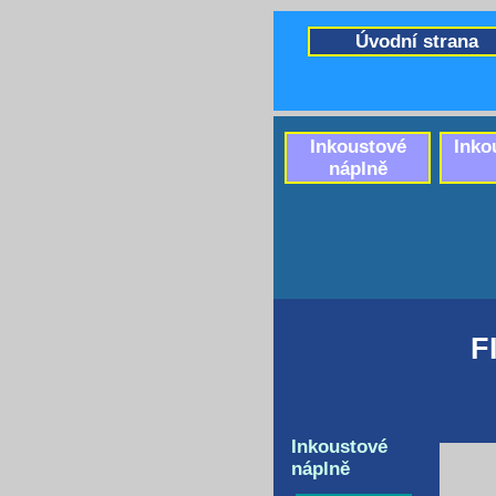
Úvodní strana
Inkoustové
Inko
náplně
F
Inkoustové
náplně