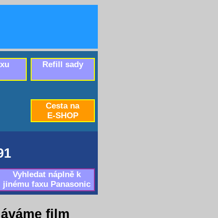
axu
Refill sady
Cesta na
E-SHOP
91
Vyhledat náplně k
jinému faxu Panasonic
áváme film