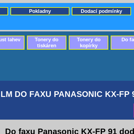
Pokladny
Dodací podmínky
ust lahev
Tonery do
Tonery do
Do f
tiskáren
kopírky
ILM DO FAXU PANASONIC KX-FP 
Do faxu Panasonic KX-FP 91 dod