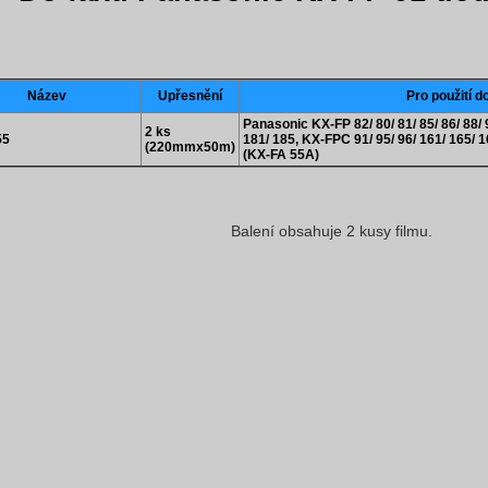
Název
Upřesnění
Pro použití d
Panasonic KX-FP 82/ 80/ 81/ 85/ 86/ 88/ 9
2 ks
55
181/ 185, KX-FPC 91/ 95/ 96/ 161/ 165/
(220mmx50m)
(KX-FA 55A)
Balení obsahuje 2 kusy filmu.