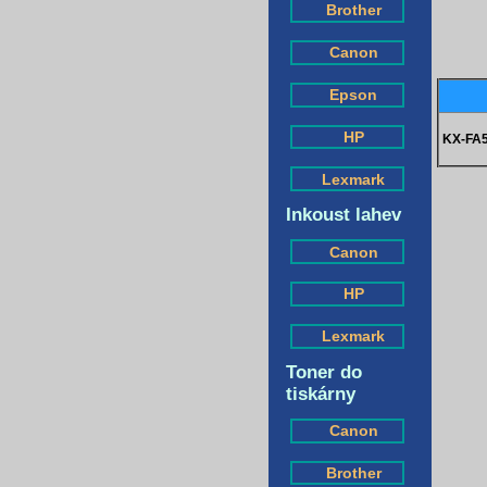
Brother
Canon
Epson
HP
KX-FA
Lexmark
Inkoust lahev
Canon
HP
Lexmark
Toner do
tiskárny
Canon
Brother