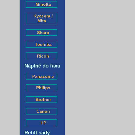
Minolta
Kyocera /
Mita
Sharp
Toshiba
Ricoh
Náplně do faxu
Panasonic
Philips
Brother
Canon
HP
Refill sady