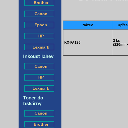
Brother
Canon
Epson
Název
Upřes
HP
2 ks
KX-FA136
(220mm
Lexmark
Inkoust lahev
Canon
HP
Lexmark
Toner do
tiskárny
Canon
Brother