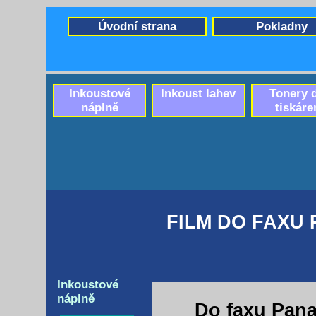
Úvodní strana
Pokladny
Inkoustové
Inkoust lahev
Tonery 
náplně
tiskáre
FILM DO FAXU 
Inkoustové
náplně
Do faxu Pana