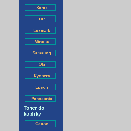
Xerox
HP
Lexmark
Minolta
Samsung
Oki
Kyocera
Epson
Panasonic
Toner do
kopírky
Canon