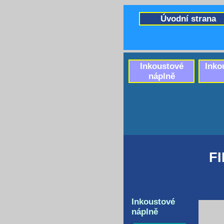
Úvodní strana
Inkoustové
Inko
náplně
F
Inkoustové
náplně