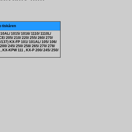
o tiskáren
10AL/ 1015/ 1016/ 1110/ 1110L/
E/ 205/ 210/ 220/ 255/ 260/ 270/
137) KX-FP 101/ 101AL/ 105/ 106/
200/ 245/ 250/ 258/ 265/ 270/ 278/
 , KX-KPW 111 , KX-P 200/ 245/ 250/