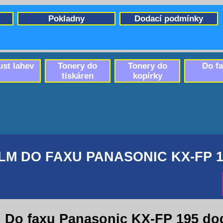
Pokladny
Dodací podmínky
ust lahev
Tonery do
Tonery do
Do f
tiskáren
kopírky
ILM DO FAXU PANASONIC KX-FP 1
Do faxu Panasonic KX-FP 195 do