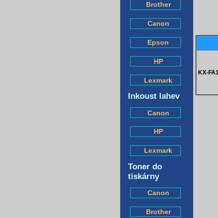
Brother
Canon
Epson
HP
KX-FA
Lexmark
Inkoust lahev
Canon
HP
Lexmark
Toner do
tiskárny
Canon
Brother