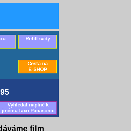
axu
Refill sady
Cesta na
E-SHOP
95
Vyhledat náplně k
jinému faxu Panasonic
dáváme film