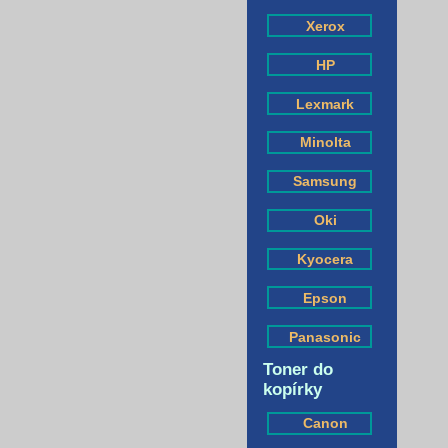
Xerox
HP
Lexmark
Minolta
Samsung
Oki
Kyocera
Epson
Panasonic
Toner do
kopírky
Canon