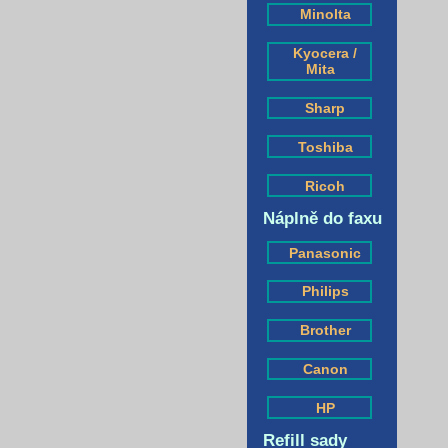
Minolta
Kyocera /
Mita
Sharp
Toshiba
Ricoh
Náplně do faxu
Panasonic
Philips
Brother
Canon
HP
Refill sady