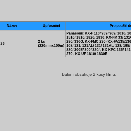
Název
Upřesnění
Pro použití d
Panasonic KX-F 110/ 939/ 969/ 1010/ 10
1510/ 1810/ 1820/ 1830, KX-FM 33/ 131C
2 ks
280/ 330G, KX-FMC 230 (KX-FA135/136/
136
(220mmx100m)
108/ 121/ 121AL/ 131/ 131AL/ 128/ 195/ 
880/ 300E/ 300/ 320/ , KX-KPC 135/ 141
270 , KX-UF 1810/ 1830E
Balení obsahuje 2 kusy filmu.