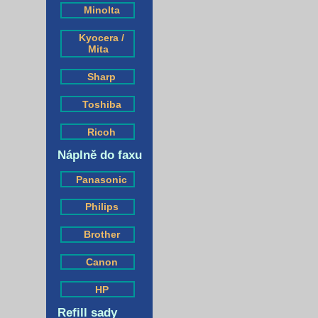
Minolta
Kyocera /
Mita
Sharp
Toshiba
Ricoh
Náplně do faxu
Panasonic
Philips
Brother
Canon
HP
Refill sady