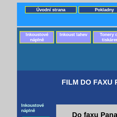
Úvodní strana
Pokladny
Inkoustové
Inkoust lahev
Tonery 
náplně
tiskáre
FILM DO FAXU 
Inkoustové
náplně
Do faxu Pana