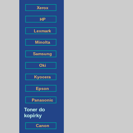
Xerox
HP
Lexmark
Minolta
Samsung
Oki
Kyocera
Epson
Panasonic
Toner do
kopírky
Canon