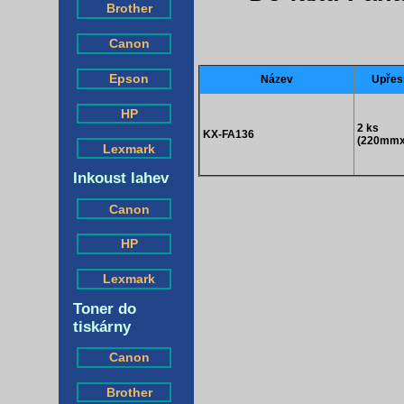
Brother
Canon
Epson
Název
Upřes
HP
2 ks
KX-FA136
(220mm
Lexmark
Inkoust lahev
Canon
HP
Lexmark
Toner do
tiskárny
Canon
Brother