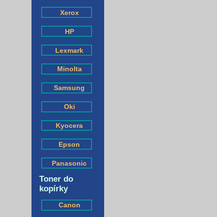
Xerox
HP
Lexmark
Minolta
Samsung
Oki
Kyocera
Epson
Panasonic
Toner do
kopírky
Canon