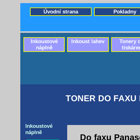
Úvodní strana
Pokladny
Inkoustové
Inkoust lahev
Tonery 
náplně
tiskáre
TONER DO FAXU 
Inkoustové
náplně
Do faxu Panas