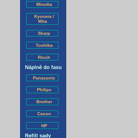
Minolta
Kyocera /
Mita
Sharp
Toshiba
Ricoh
Náplně do faxu
Panasonic
Philips
Brother
Canon
HP
Refill sady