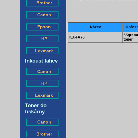
Brother
Canon
Epson
Název
Upřesn
55gram
KX-FA76
HP
toner
Lexmark
Inkoust lahev
Canon
HP
Lexmark
Toner do
tiskárny
Canon
Brother