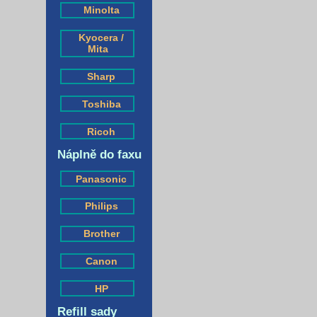
Minolta
Kyocera /
Mita
Sharp
Toshiba
Ricoh
Náplně do faxu
Panasonic
Philips
Brother
Canon
HP
Refill sady