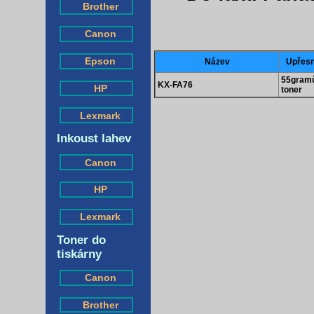
Brother
Canon
Epson
Název
Upřesn
55gram
KX-FA76
HP
toner
Lexmark
Inkoust lahev
Canon
HP
Lexmark
Toner do
tiskárny
Canon
Brother