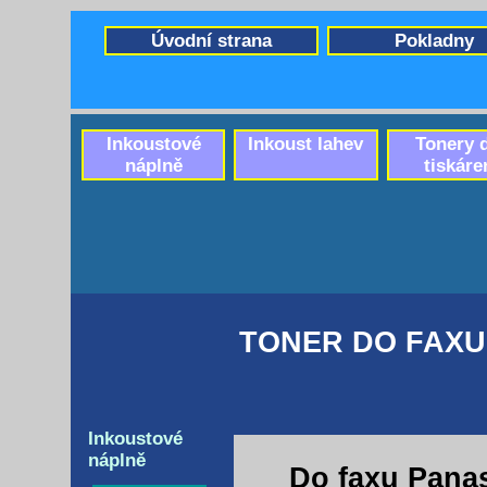
Úvodní strana
Pokladny
Inkoustové
Inkoust lahev
Tonery 
náplně
tiskáre
TONER DO FAXU
Inkoustové
náplně
Do faxu Pana