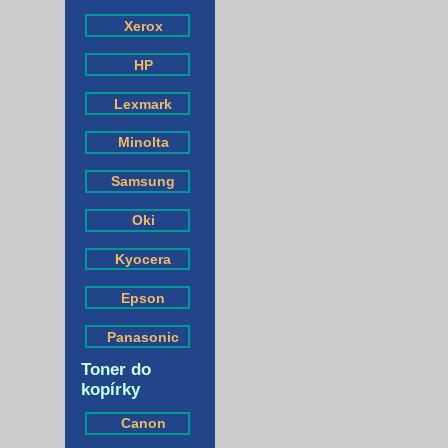
Xerox
HP
Lexmark
Minolta
Samsung
Oki
Kyocera
Epson
Panasonic
Toner do
kopírky
Canon