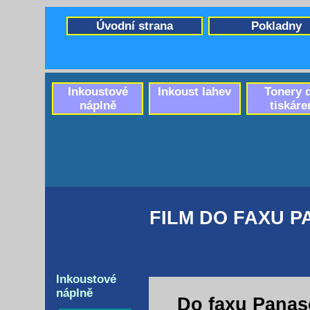
Úvodní strana
Pokladny
Inkoustové
Inkoust lahev
Tonery 
náplně
tiskáre
FILM DO FAXU P
Inkoustové
náplně
Do faxu Panas