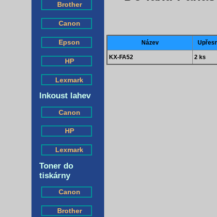
Brother
Canon
Epson
Název
Upřesn
KX-FA52
2 ks
HP
Lexmark
Inkoust lahev
Canon
HP
Lexmark
Toner do
tiskárny
Canon
Brother