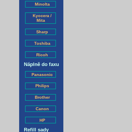
Minolta
Kyocera /
Mita
Sharp
Toshiba
Ricoh
Náplně do faxu
Panasonic
Philips
Brother
Canon
HP
Refill sady