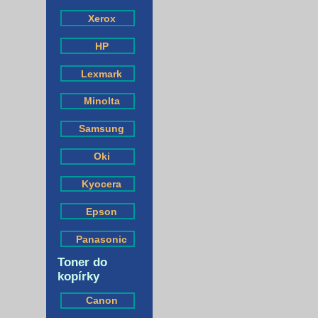
Xerox
HP
Lexmark
Minolta
Samsung
Oki
Kyocera
Epson
Panasonic
Toner do
kopírky
Canon