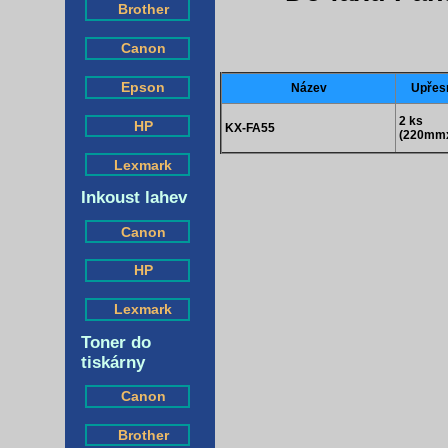
Brother
Canon
Epson
Název
Upřes
2 ks
HP
KX-FA55
(220mm
Lexmark
Inkoust lahev
Canon
HP
Lexmark
Toner do
tiskárny
Canon
Brother