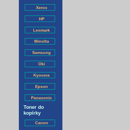
Xerox
HP
Lexmark
Minolta
Samsung
Oki
Kyocera
Epson
Panasonic
Toner do
kopírky
Canon