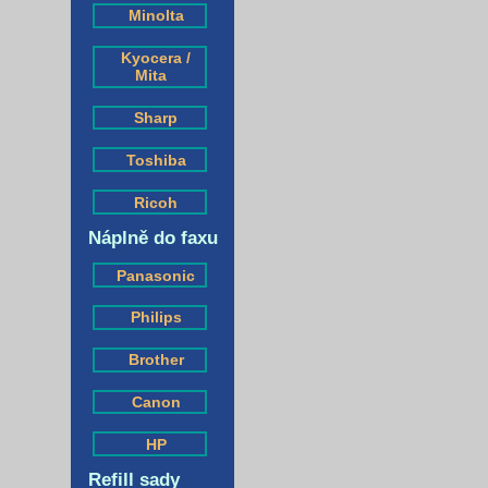
Minolta
Kyocera /
Mita
Sharp
Toshiba
Ricoh
Náplně do faxu
Panasonic
Philips
Brother
Canon
HP
Refill sady