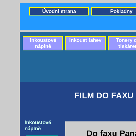
Úvodní strana
Pokladny
Inkoustové
Inkoust lahev
Tonery 
náplně
tiskáre
FILM DO FAXU
Inkoustové
náplně
Do faxu Pan