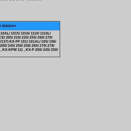
o tiskáren
10AL/ 1015/ 1016/ 1110/ 1110L/
E/ 205/ 210/ 220/ 255/ 260/ 270/
137) KX-FP 101/ 101AL/ 105/ 106/
200/ 245/ 250/ 258/ 265/ 270/ 278/
 , KX-KPW 111 , KX-P 200/ 245/ 250/