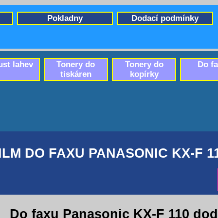
Pokladny
Dodací podmínky
ust lahev
Tonery do
Tonery do
Do f
tiskáren
kopírky
ILM DO FAXU PANASONIC KX-F 1
Do faxu Panasonic KX-F 110 dod