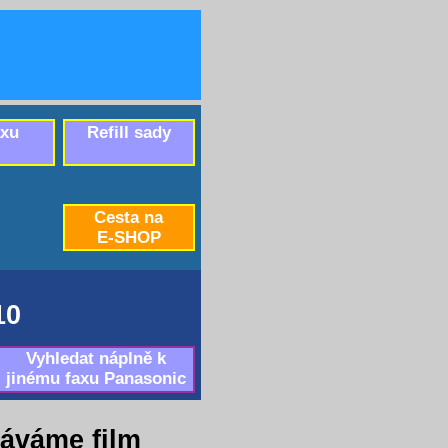
axu
Refill sady
Cesta na
E-SHOP
10
Vyhledat náplně k
jinému faxu Panasonic
áváme film