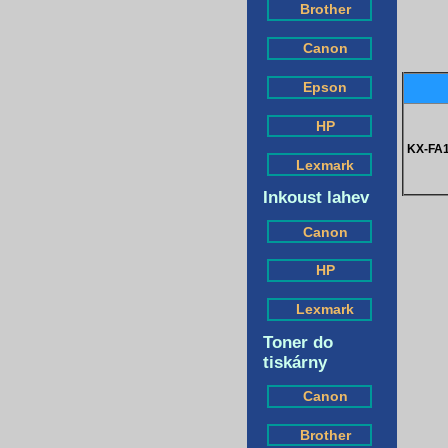
Brother
Canon
Epson
HP
KX-FA
Lexmark
Inkoust lahev
Canon
HP
Lexmark
Toner do
tiskárny
Canon
Brother