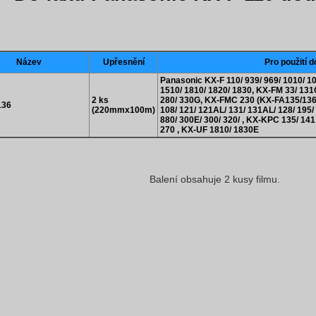
Název
Upřesnění
Pro použití d
Panasonic KX-F 110/ 939/ 969/ 1010/ 10
1510/ 1810/ 1820/ 1830, KX-FM 33/ 131C
2 ks
280/ 330G, KX-FMC 230 (KX-FA135/136/
136
(220mmx100m)
108/ 121/ 121AL/ 131/ 131AL/ 128/ 195/ 
880/ 300E/ 300/ 320/ , KX-KPC 135/ 141
270 , KX-UF 1810/ 1830E
Balení obsahuje 2 kusy filmu.