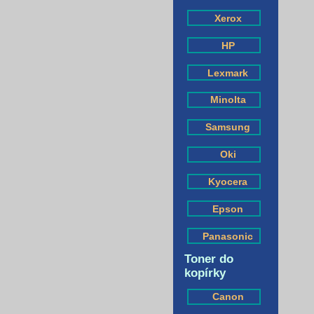
Xerox
HP
Lexmark
Minolta
Samsung
Oki
Kyocera
Epson
Panasonic
Toner do
kopírky
Canon