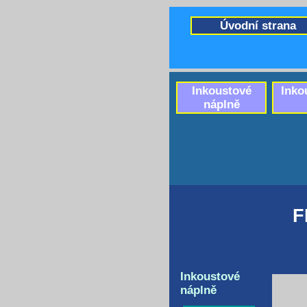
Úvodní strana
Inkoustové
Inko
náplně
F
Inkoustové
náplně