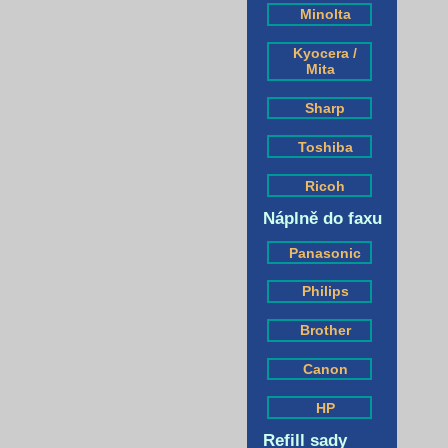
Minolta
Kyocera /
Mita
Sharp
Toshiba
Ricoh
Náplně do faxu
Panasonic
Philips
Brother
Canon
HP
Refill sady