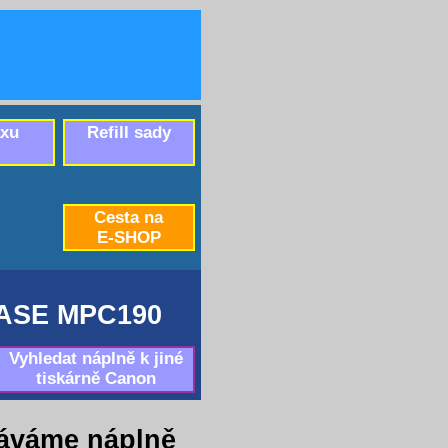
axu
Refill sady
Cesta na
E-SHOP
ASE MPC190
Vyhledat náplně k jiné
tiskárně Canon
áváme náplně