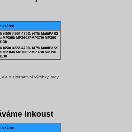
 tiskáren
 i450/ i455/ i470D/ i475/ MultiPASS
e MP360/ MP360S/ MP370/ MP390
/130
 i450/ i455/ i470D/ i475/ MultiPASS
e MP360/ MP360S/ MP370/ MP390
/130
ale o alternativní výrobky, tedy
váme inkoust
 tiskáren