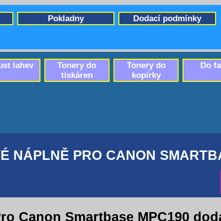
Pokladny
Dodací podmínky
ust lahev
Tonery do
Tonery do
Do f
tiskáren
kopírky
É NÁPLNĚ PRO CANON SMARTB
ro Canon Smartbase MPC190 dod