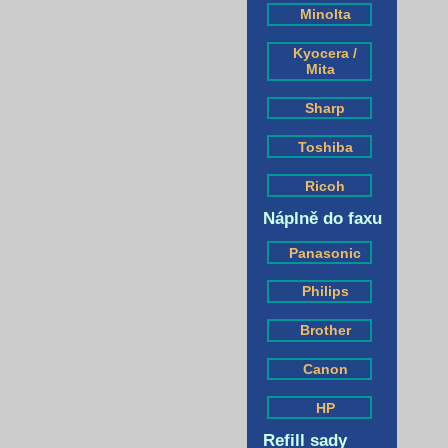
Minolta
Kyocera /
Mita
Sharp
Toshiba
Ricoh
Náplně do faxu
Panasonic
Philips
Brother
Canon
HP
Refill sady