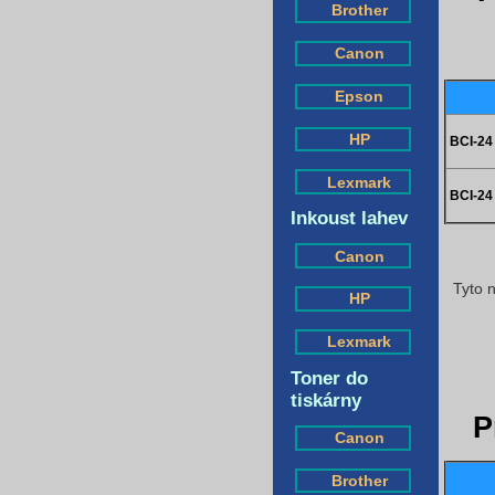
Brother
Canon
Epson
HP
BCI-24
Lexmark
BCI-24
Inkoust lahev
Canon
Tyto n
HP
Lexmark
Toner do
tiskárny
P
Canon
Brother