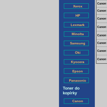
Canon 
Xerox
Canon 
HP
Canon 
Lexmark
Canon 
Minolta
Canon 
Canon 
Samsung
Canon 
Oki
Canon 
Kyocera
Epson
Panasonic
Toner do
kopírky
Canon