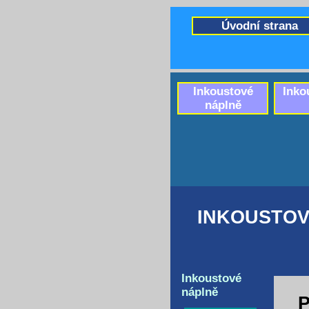
Úvodní strana
Inkoustové
Inko
náplně
INKOUSTOV
Inkoustové
náplně
P