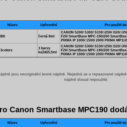
Název
Upřesnění
Pro použití do
CANON S200/ S300/ S330/ i250/ i320/ i350/
 BK
černá 9ml
F20/ SmartBase MPC-190/200 SmartBas
PIXMA iP 1000/ 1500/ 2000 PIXMA MP110
CANON S200/ S300/ S330/ i250/ i320/ i350/
3 barvy
 3colors
F20/ SmartBase MPC-190/200 SmartBas
každá5,5ml
PIXMA iP 1000/ 1500/ 2000 PIXMA MP110
áplně jsou neoriginální levné náplně. Nejedná se o repasované náplně, 
náplně dosud nepoužité.
ro Canon Smartbase MPC190 dodá
Název
Upřesnění
Pro použití do