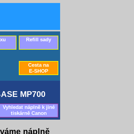
axu
Refill sady
Cesta na
E-SHOP
ASE MP700
Vyhledat náplně k jiné
tiskárně Canon
váme náplně