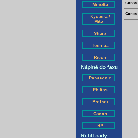
Canon 
Minolta
Canon 
Kyocera /
Mita
Sharp
Toshiba
Ricoh
Náplně do faxu
Panasonic
Philips
Brother
Canon
HP
Refill sady