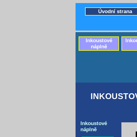
Úvodní strana
Inkoustové
Inko
náplně
INKOUSTO
Inkoustové
náplně