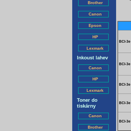
Brother
Canon
Epson
HP
BCI-3e
Lexmark
Inkoust lahev
BCI-3e
Canon
HP
BCI-3e
Lexmark
Toner do
BCI-3e
tiskárny
Canon
BCI-3e
Brother