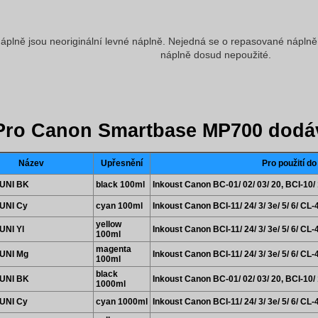
áplně jsou neoriginální levné náplně. Nejedná se o repasované náplně, 
náplně dosud nepoužité.
Pro Canon Smartbase MP700 dodá
Název
Upřesnění
Pro použití do
UNI BK
black 100ml
Inkoust Canon BC-01/ 02/ 03/ 20, BCI-10/ 1
UNI Cy
cyan 100ml
Inkoust Canon BCI-11/ 24/ 3/ 3e/ 5/ 6/ CL-
yellow
UNI Yl
Inkoust Canon BCI-11/ 24/ 3/ 3e/ 5/ 6/ CL-
100ml
magenta
UNI Mg
Inkoust Canon BCI-11/ 24/ 3/ 3e/ 5/ 6/ CL-
100ml
black
UNI BK
Inkoust Canon BC-01/ 02/ 03/ 20, BCI-10/ 1
1000ml
UNI Cy
cyan 1000ml
Inkoust Canon BCI-11/ 24/ 3/ 3e/ 5/ 6/ CL-