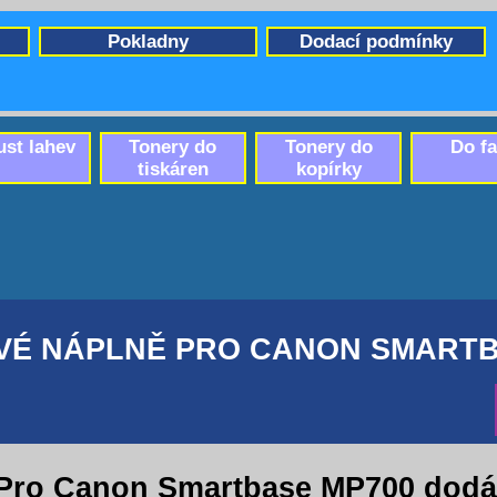
Pokladny
Dodací podmínky
ust lahev
Tonery do
Tonery do
Do f
tiskáren
kopírky
VÉ NÁPLNĚ PRO CANON SMARTB
Pro Canon Smartbase MP700 dodá