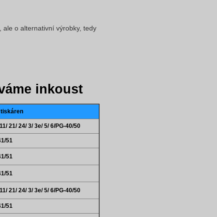
ale o alternativní výrobky, tedy
váme inkoust
 tiskáren
1/ 21/ 24/ 3/ 3e/ 5/ 6/PG-40/50
41/51
41/51
41/51
1/ 21/ 24/ 3/ 3e/ 5/ 6/PG-40/50
41/51