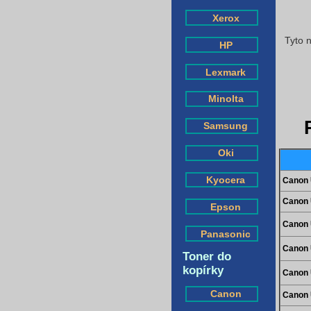
Xerox
Tyto n
HP
Lexmark
Minolta
Samsung
Oki
Kyocera
Canon 
Canon 
Epson
Canon 
Panasonic
Canon 
Toner do
kopírky
Canon 
Canon
Canon 