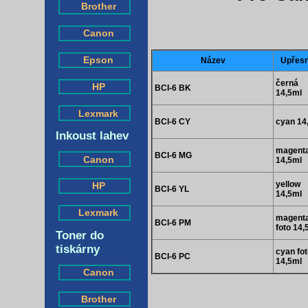
Brother
Canon
Epson
Název
Upřesn
černá
HP
BCI-6 BK
14,5ml
Lexmark
BCI-6 CY
cyan 14
Inkoust lahev
magent
BCI-6 MG
Canon
14,5ml
yellow
HP
BCI-6 YL
14,5ml
Lexmark
magent
BCI-6 PM
foto 14,
Toner do
tiskárny
cyan fo
BCI-6 PC
14,5ml
Canon
Brother