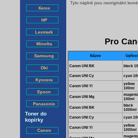
Tyto náplně jsou neoriginální levn
Xerox
HP
Lexmark
Pro Can
Minolta
Samsung
Název
Upřesn
Canon UNI BK
black 1
Oki
Canon UNI Cy
cyan 10
Kyocera
yellow
Canon UNI Yl
100ml
Epson
magent
Canon UNI Mg
100ml
Panasonic
black
Canon UNI BK
1000ml
Toner do
Canon UNI Cy
cyan 10
kopírky
yellow
Canon UNI Yl
1000ml
Canon
magent