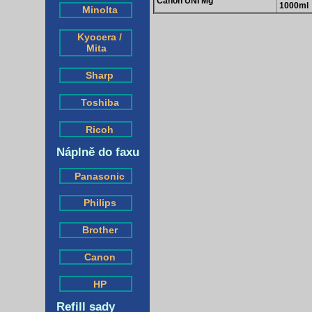
Canon UNI Mg
1000ml
Minolta
Kyocera /
Mita
Sharp
Toshiba
Ricoh
Náplně do faxu
Panasonic
Philips
Brother
Canon
HP
Refill sady