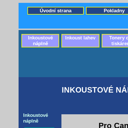
Úvodní strana
Pokladny
Inkoustové
Inkoust lahev
Tonery 
náplně
tiskáre
INKOUSTOVÉ NÁ
Inkoustové
náplně
Pro Ca