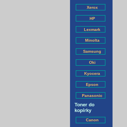
Xerox
HP
Lexmark
Minolta
Samsung
Oki
Kyocera
Epson
Panasonic
Toner do
kopírky
Canon