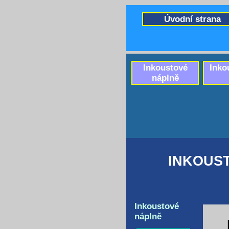
Úvodní strana
Inkoustové
Inko
náplně
INKOUST
Inkoustové
náplně