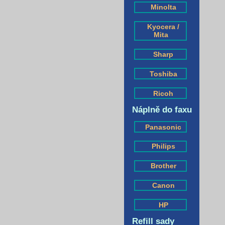
Minolta
Kyocera /
Mita
Sharp
Toshiba
Ricoh
Náplně do faxu
Panasonic
Philips
Brother
Canon
HP
Refill sady