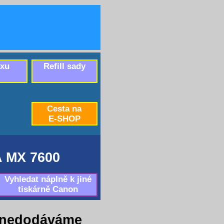
axu
Refill sady
Cesta na
E-SHOP
 MX 7600
Vyhledat náplně k jiné
tiskárně Canon
 nedodáváme