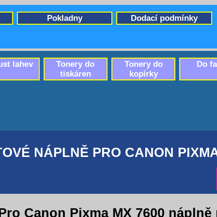
Pokladny
Dodací podmínky
ust lahev
Tonery do
Tonery do
Do f
tiskáren
kopírky
OVÉ NÁPLNĚ PRO CANON PIXMA
Pro Canon Pixma MX 7600 náplně