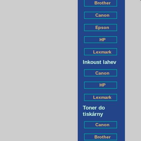
Brother
Canon
Epson
HP
Lexmark
Inkoust lahev
Canon
HP
Lexmark
Toner do
tiskárny
Canon
Brother