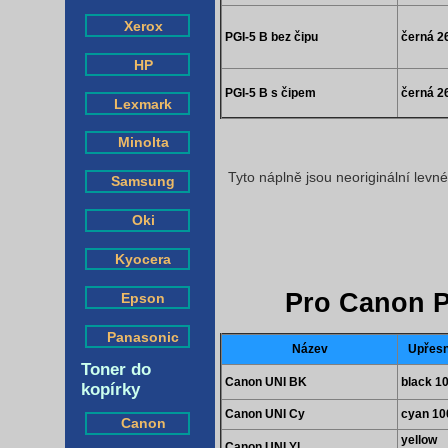
Xerox
PGI-5 B bez čipu
černá 2
HP
PGI-5 B s čipem
černá 2
Lexmark
Minolta
Tyto náplně jsou neoriginální levn
Samsung
Oki
Kyocera
Pro Canon 
Epson
Panasonic
Název
Upřesn
Toner do
Canon UNI BK
black 1
kopírky
Canon UNI Cy
cyan 10
Canon
yellow
Canon UNI Yl