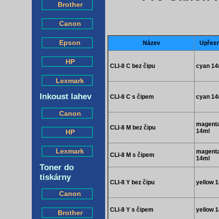
Brother
Canon
Epson
Název
Upřesn
HP
CLI-8 C bez čipu
cyan 14
Lexmark
Inkoust lahev
CLI-8 C s čipem
cyan 14
Canon
magent
CLI-8 M bez čipu
14ml
HP
Lexmark
magent
CLI-8 M s čipem
14ml
Toner do
tiskárny
CLI-8 Y bez čipu
yellow 
Canon
CLI-8 Y s čipem
yellow 
Brother