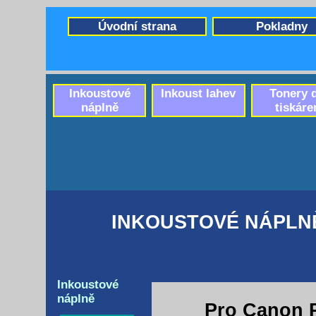
Úvodní strana
Pokladny
Inkoustové
Inkoust lahev
Tonery 
náplně
tiskáre
INKOUSTOVÉ NÁPLNĚ
Inkoustové
náplně
Pro Canon 