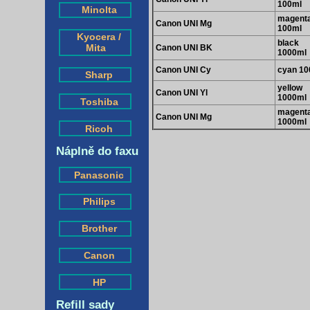
100ml
Minolta
magent
Canon UNI Mg
100ml
Kyocera /
black
Mita
Canon UNI BK
1000ml
Canon UNI Cy
cyan 10
Sharp
yellow
Canon UNI Yl
1000ml
Toshiba
magent
Canon UNI Mg
1000ml
Ricoh
Náplně do faxu
Panasonic
Philips
Brother
Canon
HP
Refill sady