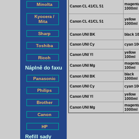
magent
Minolta
Canon CL 41/CL 51
1000ml
Kyocera /
yellow
Mita
Canon CL 41/CL 51
1000ml
Sharp
Canon UNI BK
black 1
Canon UNI Cy
cyan 10
Toshiba
yellow
Canon UNI Yl
100ml
Ricoh
magent
Canon UNI Mg
Náplně do faxu
100ml
black
Canon UNI BK
Panasonic
1000ml
Canon UNI Cy
cyan 10
Philips
yellow
Canon UNI Yl
1000ml
Brother
magent
Canon UNI Mg
1000ml
Canon
HP
Refill sady