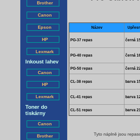
Brother
Canon
Epson
Název
Upřesn
HP
PG-37 repas
černá 1
Lexmark
PG-40 repas
černá 1
Inkoust lahev
PG-50 repas
černá 2
Canon
CL-38 repas
barva 1
HP
Lexmark
CL-41 repas
barva 1
Toner do
CL-51 repas
barva 2
tiskárny
Canon
Tyto náplně jsou repas
Brother