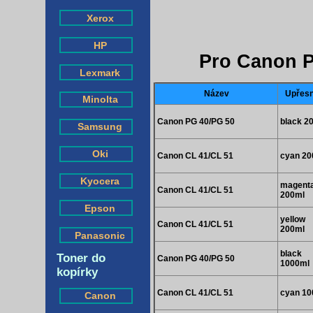
Xerox
HP
Pro Canon 
Lexmark
Název
Upřesn
Minolta
Canon PG 40/PG 50
black 2
Samsung
Oki
Canon CL 41/CL 51
cyan 20
Kyocera
magent
Canon CL 41/CL 51
200ml
Epson
yellow
Canon CL 41/CL 51
200ml
Panasonic
black
Toner do
Canon PG 40/PG 50
1000ml
kopírky
Canon CL 41/CL 51
cyan 10
Canon