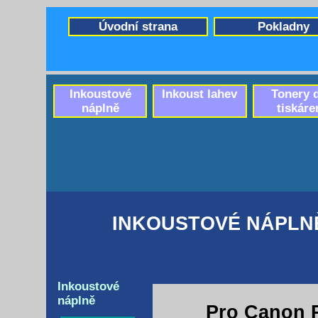
Úvodní strana
Pokladny
Inkoustové
Inkoust lahev
Tonery 
náplně
tiskáre
INKOUSTOVÉ NÁPLNĚ
Inkoustové
náplně
Pro Canon 