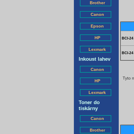
Brother
Canon
Epson
HP
BCI-24
Lexmark
BCI-24
Inkoust lahev
Canon
Tyto n
HP
Lexmark
Toner do
tiskárny
Canon
Brother