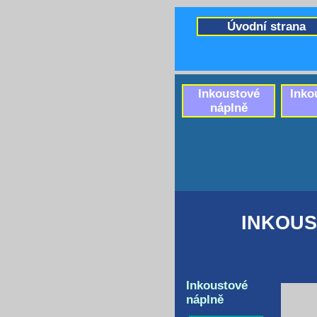
Úvodní strana
Inkoustové
Inko
náplně
INKOUS
Inkoustové
náplně