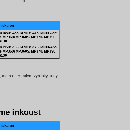
 tiskáren
 i450/ i455/ i470D/ i475/ MultiPASS
e MP360/ MP360S/ MP370/ MP390
/130
 i450/ i455/ i470D/ i475/ MultiPASS
e MP360/ MP360S/ MP370/ MP390
/130
ale o alternativní výrobky, tedy
me inkoust
 tiskáren