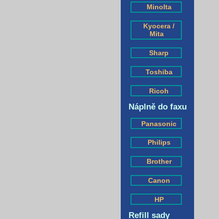
Minolta
Kyocera /
Mita
Sharp
Toshiba
Ricoh
Náplně do faxu
Panasonic
Philips
Brother
Canon
HP
Refill sady