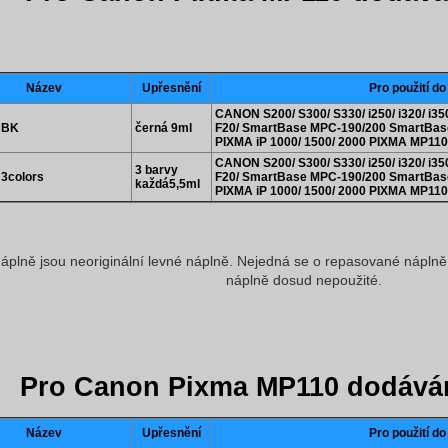
Název
Upřesnění
Pro použití do
CANON S200/ S300/ S330/ i250/ i320/ i350/
 BK
černá 9ml
F20/ SmartBase MPC-190/200 SmartBas
PIXMA iP 1000/ 1500/ 2000 PIXMA MP110
CANON S200/ S300/ S330/ i250/ i320/ i350/
3 barvy
 3colors
F20/ SmartBase MPC-190/200 SmartBas
každá5,5ml
PIXMA iP 1000/ 1500/ 2000 PIXMA MP110
áplně jsou neoriginální levné náplně. Nejedná se o repasované náplně, 
náplně dosud nepoužité.
Pro Canon Pixma MP110 dodává
Název
Upřesnění
Pro použití do