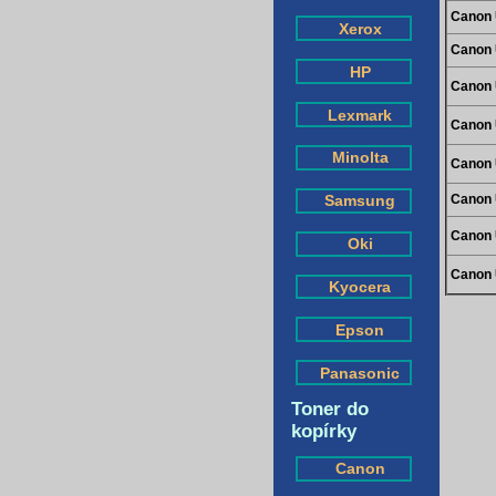
Canon 
Xerox
Canon 
HP
Canon 
Lexmark
Canon 
Minolta
Canon 
Canon 
Samsung
Canon 
Oki
Canon 
Kyocera
Epson
Panasonic
Toner do
kopírky
Canon