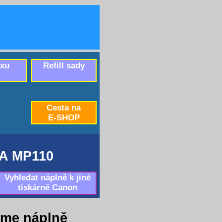
axu
Refill sady
Cesta na
E-SHOP
A MP110
Vyhledat náplně k jiné
tiskárně Canon
me náplně