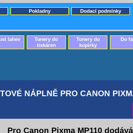
Pokladny
Dodací podmínky
ust lahev
Tonery do
Tonery do
Do f
tiskáren
kopírky
TOVÉ NÁPLNĚ PRO CANON PIXM
Pro Canon Pixma MP110 dodává