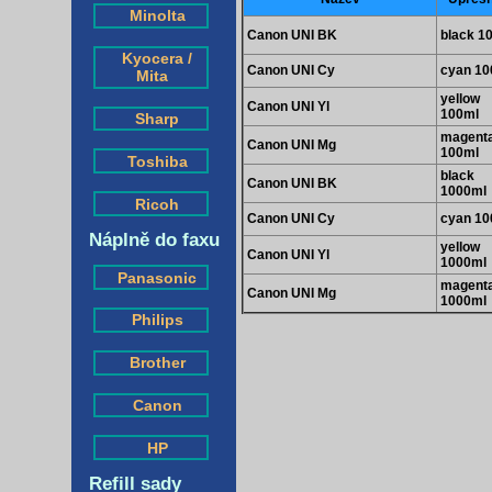
Minolta
Canon UNI BK
black 1
Kyocera /
Canon UNI Cy
cyan 10
Mita
yellow
Canon UNI Yl
100ml
Sharp
magent
Canon UNI Mg
100ml
Toshiba
black
Canon UNI BK
1000ml
Ricoh
Canon UNI Cy
cyan 10
Náplně do faxu
yellow
Canon UNI Yl
1000ml
Panasonic
magent
Canon UNI Mg
1000ml
Philips
Brother
Canon
HP
Refill sady