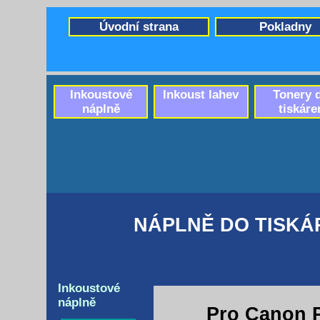
Úvodní strana
Pokladny
Inkoustové
Inkoust lahev
Tonery 
náplně
tiskáre
NÁPLNĚ DO TISKÁ
Inkoustové
náplně
Pro Canon 