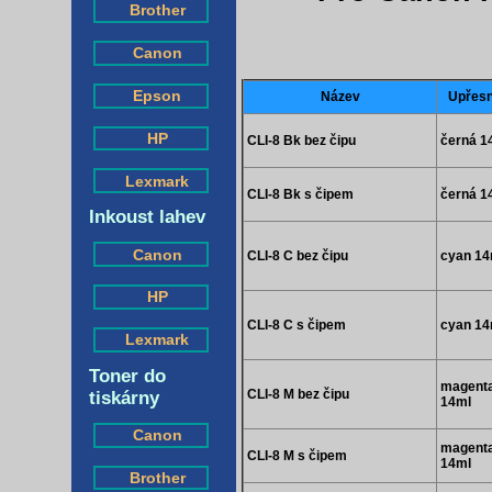
Brother
Canon
Epson
Název
Upřesn
HP
CLI-8 Bk bez čipu
černá 1
Lexmark
CLI-8 Bk s čipem
černá 1
Inkoust lahev
Canon
CLI-8 C bez čipu
cyan 14
HP
CLI-8 C s čipem
cyan 14
Lexmark
Toner do
magent
CLI-8 M bez čipu
tiskárny
14ml
Canon
magent
CLI-8 M s čipem
14ml
Brother