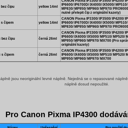
CANON Pixma IP3300/ IP3500/ IP4200/ IP4
IP6600/ IP6700D/ IX4000/ IX5000/ MP51
 bez čipu
yellow 14ml
MP830/ MP950/ MP960/ MP970/ PRO9000/ 
nutné přelepit čip z originální kazety)
CANON Pixma IP3300/ IP3500/ IP4200/ IP4
Y s čipem
yellow 14ml
IP6600/ IP6700D/ IX4000/ IX5000/ MP51
MP830/ MP950/ MP960/ MP970/ PRO9000
CANON Pixma IP3300/ IP3500/ IP4200/ IP4
IP6600/ IX4000/ IX5000/ MP510/ MP520/
 bez čipu
černá 26ml
MP950/ MP960/ MP970/ MX700 (Pro správno
originální kazety)
CANON Pixma IP3300/ IP3500/ IP4200/ IP4
B s čipem
černá 26ml
IP6600/ IX4000/ IX5000/ MP510/ MP520/
MP950/ MP960/ MP970/ MX700
áplně jsou neoriginální levné náplně. Nejedná se o repasované náplně, 
náplně dosud nepoužité.
Pro Canon Pixma IP4300 dodává
Název
Upřesnění
Pro použití do