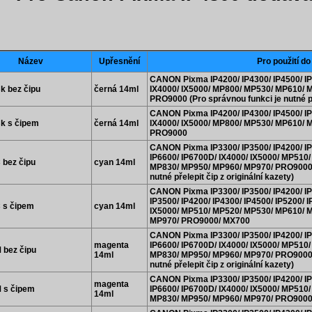
Název
Upřesnění
Pro použití do
CANON Pixma IP4200/ IP4300/ IP4500/ IP
k bez čipu
černá 14ml
IX4000/ IX5000/ MP800/ MP530/ MP610/ 
PRO9000 (Pro správnou funkci je nutné pře
CANON Pixma IP4200/ IP4300/ IP4500/ IP
Bk s čipem
černá 14ml
IX4000/ IX5000/ MP800/ MP530/ MP610/ 
PRO9000
CANON Pixma IP3300/ IP3500/ IP4200/ IP4
IP6600/ IP6700D/ IX4000/ IX5000/ MP51
 bez čipu
cyan 14ml
MP830/ MP950/ MP960/ MP970/ PRO9000/ 
nutné přelepit čip z originální kazety)
CANON Pixma IP3300/ IP3500/ IP4200/ IP4
IP3500/ IP4200/ IP4300/ IP4500/ IP5200/ 
C s čipem
cyan 14ml
IX5000/ MP510/ MP520/ MP530/ MP610/ 
MP970/ PRO9000/ MX700
CANON Pixma IP3300/ IP3500/ IP4200/ IP4
magenta
IP6600/ IP6700D/ IX4000/ IX5000/ MP51
 bez čipu
14ml
MP830/ MP950/ MP960/ MP970/ PRO9000/ 
nutné přelepit čip z originální kazety)
CANON Pixma IP3300/ IP3500/ IP4200/ IP4
magenta
M s čipem
IP6600/ IP6700D/ IX4000/ IX5000/ MP51
14ml
MP830/ MP950/ MP960/ MP970/ PRO9000