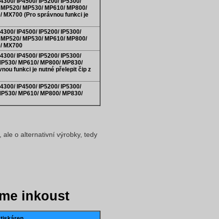
300/ IP4500/ IP5200/ IP5300/
0/ MP520/ MP530/ MP610/ MP800/
MX700 (Pro správnou funkci je
300/ IP4500/ IP5200/ IP5300/
0/ MP520/ MP530/ MP610/ MP800/
/ MX700
300/ IP4500/ IP5200/ IP5300/
 MP530/ MP610/ MP800/ MP830/
u funkci je nutné přelepit čip z
300/ IP4500/ IP5200/ IP5300/
 MP530/ MP610/ MP800/ MP830/
ale o alternativní výrobky, tedy
me inkoust
 tiskáren