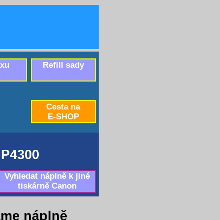
axu
Refill sady
Cesta na
E-SHOP
P4300
Vyhledat náplně k jiné
tiskárně Canon
áme náplně