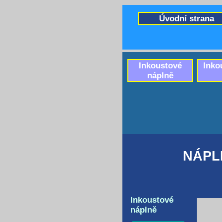
Úvodní strana
Inkoustové
Inko
náplně
NÁPL
Inkoustové
náplně