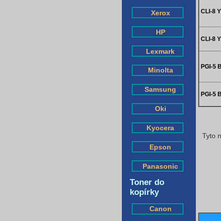
CLI-8 Y
Xerox
HP
CLI-8 
Lexmark
PGI-5 B
Minolta
Samsung
PGI-5 
Oki
Kyocera
Tyto n
Epson
Panasonic
Toner do
kopírky
Canon