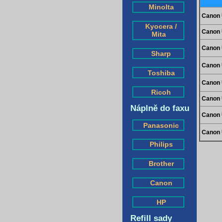
Minolta
Canon 
Kyocera /
Canon 
Mita
Canon 
Sharp
Canon 
Toshiba
Canon 
Ricoh
Canon 
Náplně do faxu
Canon 
Panasonic
Canon 
Philips
Brother
Canon
HP
Refill sady