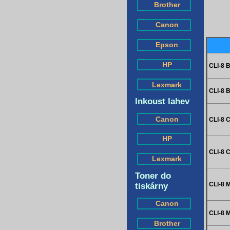
Brother
Canon
Epson
HP
CLI-8 B
Lexmark
CLI-8 
Inkoust lahev
Canon
CLI-8 C
HP
CLI-8 
Lexmark
Toner do
CLI-8 M
tiskárny
Canon
CLI-8 
Brother