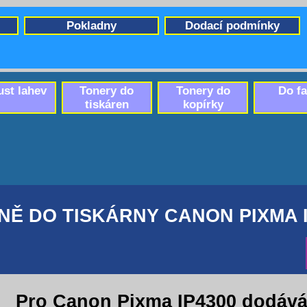
Pokladny
Dodací podmínky
ust lahev
Tonery do
Tonery do
Do f
tiskáren
kopírky
NĚ DO TISKÁRNY CANON PIXMA I
Pro Canon Pixma IP4300 dodáv