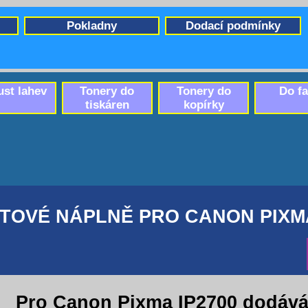
Pokladny
Dodací podmínky
ust lahev
Tonery do
Tonery do
Do f
tiskáren
kopírky
TOVÉ NÁPLNĚ PRO CANON PIXMA
Pro Canon Pixma IP2700 dodáv