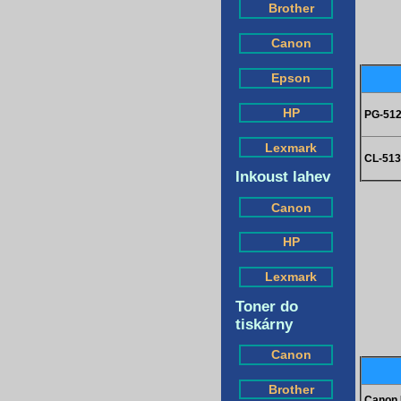
Brother
Canon
Epson
HP
PG-512
Lexmark
CL-513
Inkoust lahev
Canon
HP
Lexmark
Toner do
tiskárny
Canon
Brother
Canon 