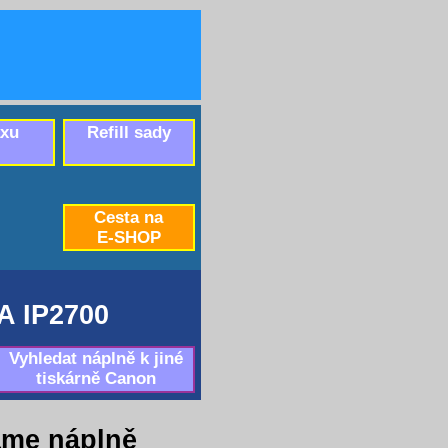
axu
Refill sady
Cesta na
E-SHOP
 IP2700
Vyhledat náplně k jiné
tiskárně Canon
áme náplně