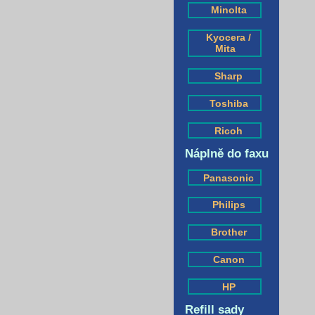
Minolta
Kyocera /
Mita
Sharp
Toshiba
Ricoh
Náplně do faxu
Panasonic
Philips
Brother
Canon
HP
Refill sady