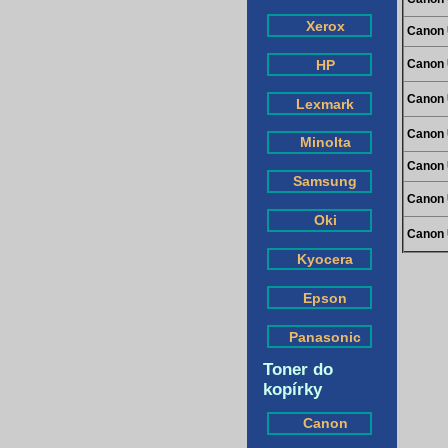
Xerox
Canon 
HP
Canon 
Canon 
Lexmark
Canon 
Minolta
Canon 
Samsung
Canon 
Oki
Canon 
Kyocera
Epson
Panasonic
Toner do
kopírky
Canon