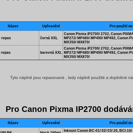
Název
Upřesnění
Pro použití do
Canon Pixma iP2700/ 2702, Canon PIXM
 repas
černá XXL
MP272/ MP480/ MP490/ MP492, Canon P
MX350/ MX870/
Canon Pixma iP2700/ 2702, Canon PIXM
 repas
barevná XXL
MP272/ MP480/ MP490/ MP492, Canon P
MX350/ MX870/
Tyto náplně jsou repasované , tedy náplně použité a doplněné n
Pro Canon Pixma IP2700 dodává
Název
Upřesnění
Pro použití do
Inkoust Canon BC-01/ 02/ 03/ 20, BCI-10/ 1
UNI BK
black 100ml