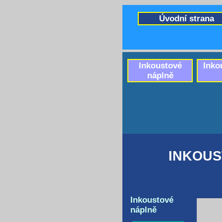
Úvodní strana
Inkoustové
Inko
náplně
INKOUS
Inkoustové
náplně