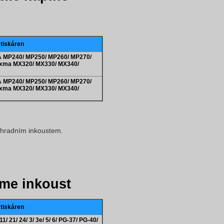
 tiskáren
A MP240/ MP250/ MP260/ MP270/
ixma MX320/ MX330/ MX340/
A MP240/ MP250/ MP260/ MP270/
ixma MX320/ MX330/ MX340/
áhradním inkoustem.
me inkoust
 tiskáren
1/ 21/ 24/ 3/ 3e/ 5/ 6/ PG-37/ PG-40/