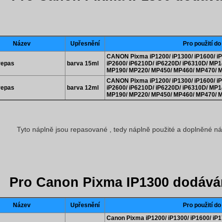
Název
Upřesnění
Pro použití do
CANON Pixma iP1200/ iP1300/ iP1600/ iP1
repas
barva 15ml
iP2600/ iP6210D/ iP6220D/ iP6310D/ MP
MP190/ MP220/ MP450/ MP460/ MP470/ M
CANON Pixma iP1200/ iP1300/ iP1600/ iP1
repas
barva 12ml
iP2600/ iP6210D/ iP6220D/ iP6310D/ MP
MP190/ MP220/ MP450/ MP460/ MP470/ M
Tyto náplně jsou repasované , tedy náplně použité a doplněné n
Pro Canon Pixma IP1300 dodává
Název
Upřesnění
Pro použití do
Canon Pixma iP1200/ iP1300/ iP1600/ iP1