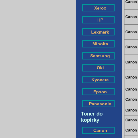
Canon 
Xerox
Canon 
HP
Lexmark
Canon 
Minolta
Canon 
Samsung
Canon 
Oki
Canon 
Kyocera
Canon 
Epson
Canon 
Panasonic
Canon 
Toner do
kopírky
Canon 
Canon
Canon 