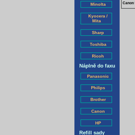
Canon 
Minolta
Kyocera /
Mita
Sharp
Toshiba
Ricoh
Náplně do faxu
Panasonic
Philips
Brother
Canon
HP
Refill sady