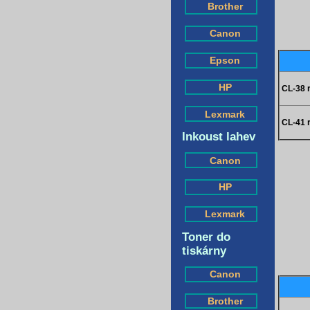
Brother
Canon
Epson
HP
CL-38 
Lexmark
CL-41 
Inkoust lahev
Canon
HP
Lexmark
Toner do
tiskárny
Canon
Brother