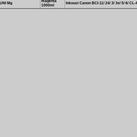
magenta
UNI Mg
Inkoust Canon BCI-11/ 24/ 3/ 3e/ 5/ 6/ CL-
1000ml