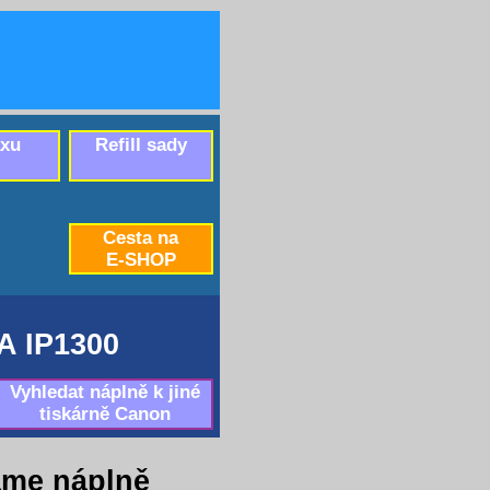
axu
Refill sady
Cesta na
E-SHOP
 IP1300
Vyhledat náplně k jiné
tiskárně Canon
áme náplně