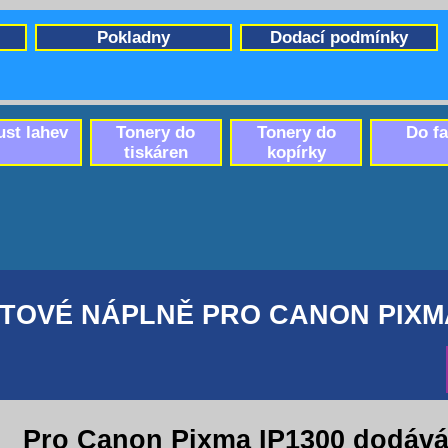
Pokladny
Dodací podmínky
ust lahev
Tonery do
Tonery do
Do f
tiskáren
kopírky
TOVÉ NÁPLNĚ PRO CANON PIXMA
Pro Canon Pixma IP1300 dodáv