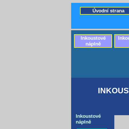
Úvodní strana
Inkoustové
Inko
náplně
INKOUS
Inkoustové
náplně