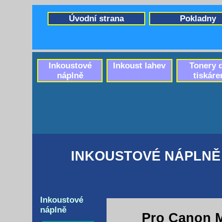
Úvodní strana
Pokladny
Inkoustové
Inkoust lahev
Tonery 
náplně
tiskáre
INKOUSTOVÉ NÁPLNĚ 
Inkoustové
náplně
Pro Canon M