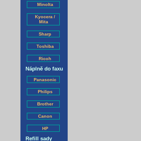
Minolta
Kyocera /
Mita
Sharp
Toshiba
Ricoh
Náplně do faxu
Panasonic
Philips
Brother
Canon
HP
Refill sady