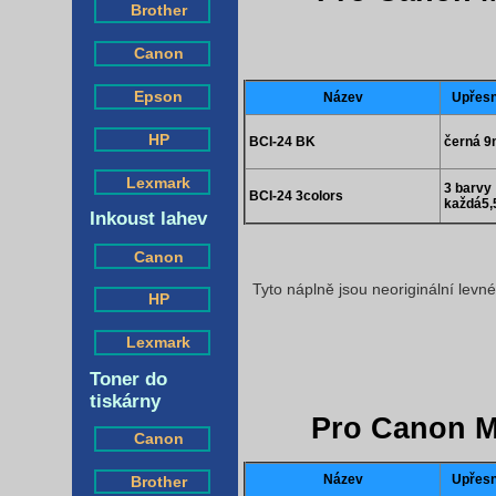
Brother
Canon
Epson
Název
Upřesn
HP
BCI-24 BK
černá 9
Lexmark
3 barvy
BCI-24 3colors
každá5,
Inkoust lahev
Canon
Tyto náplně jsou neoriginální levn
HP
Lexmark
Toner do
tiskárny
Pro Canon M
Canon
Název
Upřesn
Brother