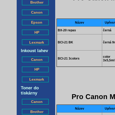
Brother
Canon
Epson
Název
Upřesn
BX-20 repas
černá
HP
Lexmark
BCI-21 BK
černá 9
Inkoust lahev
color
BCI-21 3colors
Canon
3x5,5ml
HP
Lexmark
Toner do
tiskárny
Pro Canon M
Canon
Název
Upřesn
Brother