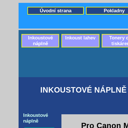
Úvodní strana
Pokladny
Inkoustové
Inkoust lahev
Tonery 
náplně
tiskáre
INKOUSTOVÉ NÁPLNĚ 
Inkoustové
náplně
Pro Canon M