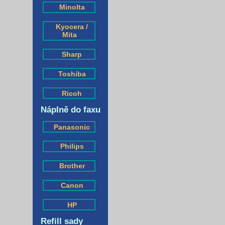
Minolta
Kyocera /
Mita
Sharp
Toshiba
Ricoh
Náplně do faxu
Panasonic
Philips
Brother
Canon
HP
Refill sady