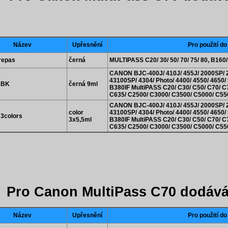
Název
Upřesnění
Pro použití do
repas
černá
MULTIPASS C20/ 30/ 50/ 70/ 75/ 80, B160
CANON BJC-400J/ 410J/ 455J/ 2000SP/ 21
43100SP/ 4304/ Photo/ 4400/ 4550/ 4650/
 BK
černá 9ml
B380IF MultiPASS C20/ C30/ C50/ C70/ C
C635/ C2500/ C3000/ C3500/ C5000/ C5
CANON BJC-400J/ 410J/ 455J/ 2000SP/ 21
color
43100SP/ 4304/ Photo/ 4400/ 4550/ 4650/
 3colors
3x5,5ml
B380IF MultiPASS C20/ C30/ C50/ C70/ C
C635/ C2500/ C3000/ C3500/ C5000/ C5
Pro Canon MultiPass C70 dodáv
Název
Upřesnění
Pro použití do