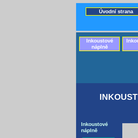
Úvodní strana
Inkoustové
Inko
náplně
INKOUST
Inkoustové
náplně