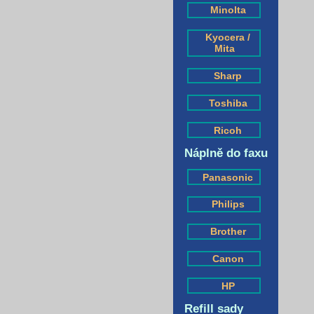
Minolta
Kyocera /
Mita
Sharp
Toshiba
Ricoh
Náplně do faxu
Panasonic
Philips
Brother
Canon
HP
Refill sady