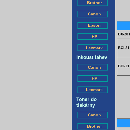
Brother
Canon
Epson
BX-20 
HP
Lexmark
BCI-21
Inkoust lahev
BCI-21
Canon
HP
Lexmark
Toner do
tiskárny
Canon
Brother