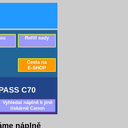
axu
Refill sady
Cesta na
E-SHOP
PASS C70
Vyhledat náplně k jiné
tiskárně Canon
áme náplně