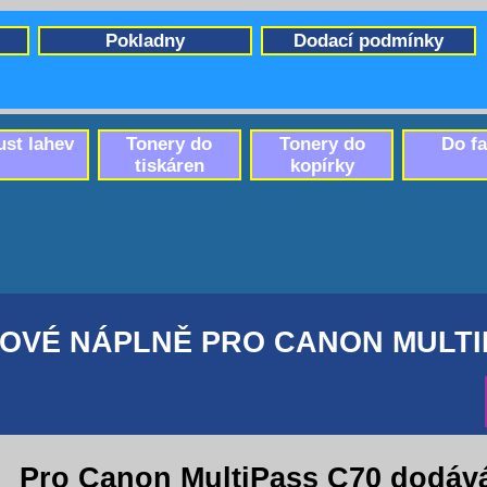
Pokladny
Dodací podmínky
ust lahev
Tonery do
Tonery do
Do f
tiskáren
kopírky
OVÉ NÁPLNĚ PRO CANON MULTI
Pro Canon MultiPass C70 dodáv