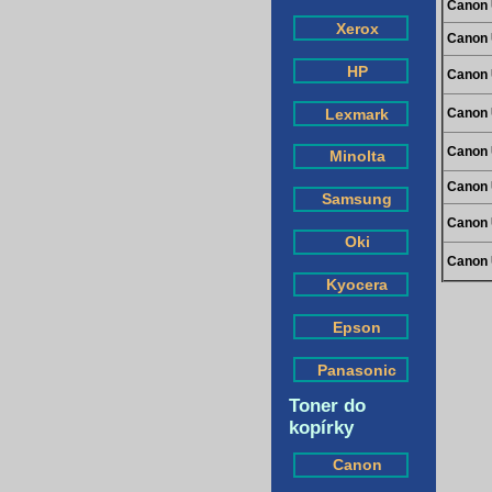
Canon 
Xerox
Canon 
HP
Canon 
Lexmark
Canon 
Canon 
Minolta
Canon 
Samsung
Canon 
Oki
Canon 
Kyocera
Epson
Panasonic
Toner do
kopírky
Canon