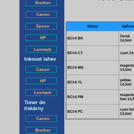
Brother
Canon
Epson
Název
Upřesn
černá
HP
BCI-6 BK
14,5ml
Lexmark
BCI-6 CY
cyan 14
Inkoust lahev
magent
BCI-6 MG
Canon
14,5ml
yellow
HP
BCI-6 YL
14,5ml
Lexmark
magent
BCI-6 PM
foto 14,
Toner do
tiskárny
cyan fo
BCI-6 PC
14,5ml
Canon
Brother