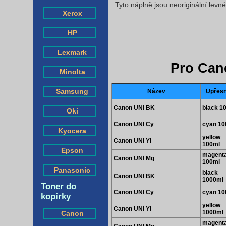
Tyto náplně jsou neoriginální levn
Xerox
HP
Lexmark
Pro Can
Minolta
Samsung
Název
Upřesn
Canon UNI BK
black 1
Oki
Canon UNI Cy
cyan 10
Kyocera
yellow
Canon UNI Yl
100ml
Epson
magent
Canon UNI Mg
100ml
Panasonic
black
Canon UNI BK
1000ml
Toner do
Canon UNI Cy
cyan 10
kopírky
yellow
Canon UNI Yl
1000ml
Canon
magent