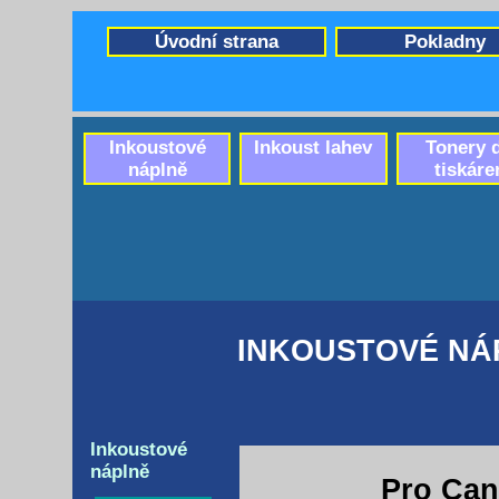
Úvodní strana
Pokladny
Inkoustové
Inkoust lahev
Tonery 
náplně
tiskáre
INKOUSTOVÉ NÁ
Inkoustové
náplně
Pro Can