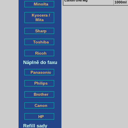
Canon UNI Mg
1000ml
Minolta
Kyocera /
Mita
Sharp
Toshiba
Ricoh
Náplně do faxu
Panasonic
Philips
Brother
Canon
HP
Refill sady