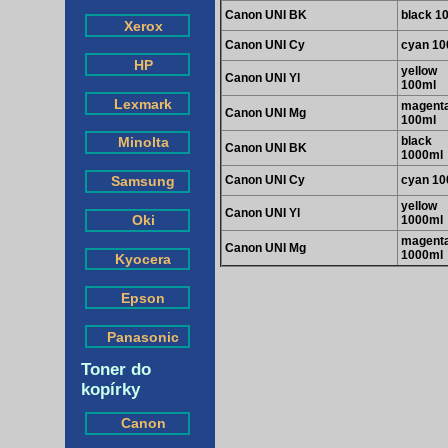
Canon UNI BK
black 1
Xerox
Canon UNI Cy
cyan 10
HP
yellow
Canon UNI Yl
100ml
Lexmark
magent
Canon UNI Mg
100ml
black
Minolta
Canon UNI BK
1000ml
Canon UNI Cy
cyan 10
Samsung
yellow
Canon UNI Yl
Oki
1000ml
magent
Canon UNI Mg
1000ml
Kyocera
Epson
Panasonic
Toner do
kopírky
Canon