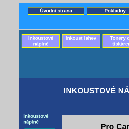
Úvodní strana
Pokladny
Inkoustové
Inkoust lahev
Tonery 
náplně
tiskáre
INKOUSTOVÉ NÁ
Inkoustové
náplně
Pro Ca