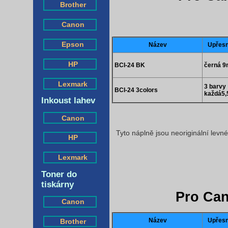
Brother
Canon
Epson
Název
Upřesn
HP
BCI-24 BK
černá 9
Lexmark
3 barvy
BCI-24 3colors
každá5,
Inkoust lahev
Canon
Tyto náplně jsou neoriginální levn
HP
Lexmark
Toner do
tiskárny
Pro Can
Canon
Název
Upřesn
Brother