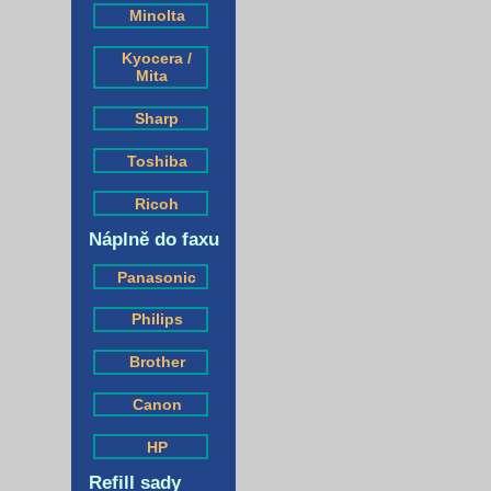
Minolta
Kyocera /
Mita
Sharp
Toshiba
Ricoh
Náplně do faxu
Panasonic
Philips
Brother
Canon
HP
Refill sady