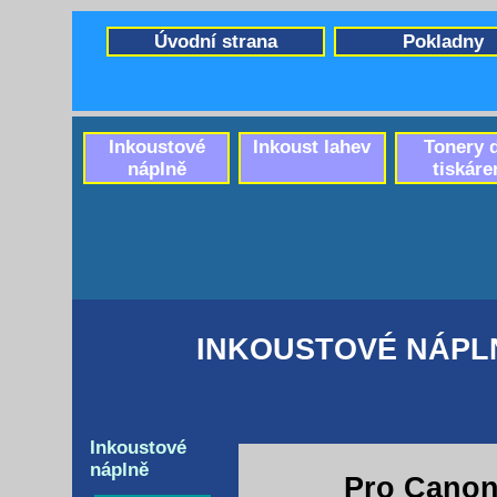
Úvodní strana
Pokladny
Inkoustové
Inkoust lahev
Tonery 
náplně
tiskáre
INKOUSTOVÉ NÁPLN
Inkoustové
náplně
Pro Canon