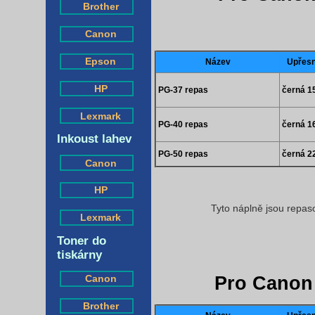
Brother
Canon
Epson
Název
Upřesn
HP
PG-37 repas
černá 1
Lexmark
PG-40 repas
černá 1
Inkoust lahev
PG-50 repas
černá 2
Canon
HP
Tyto náplně jsou repas
Lexmark
Toner do
tiskárny
Pro Canon
Canon
Brother