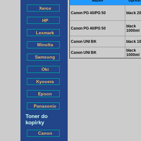
Název
Upřesn
Xerox
Canon PG 40/PG 50
black 2
HP
black
Canon PG 40/PG 50
1000ml
Lexmark
Canon UNI BK
black 1
Minolta
black
Canon UNI BK
1000ml
Samsung
Oki
Kyocera
Epson
Panasonic
Toner do
kopírky
Canon