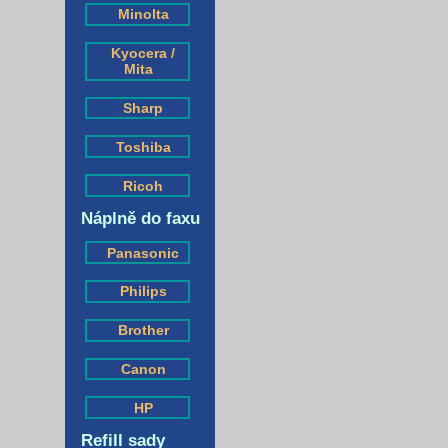
Minolta
Kyocera /
Mita
Sharp
Toshiba
Ricoh
Náplně do faxu
Panasonic
Philips
Brother
Canon
HP
Refill sady