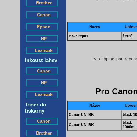
Brother
Canon
Epson
Název
Upřesn
BX-2 repas
černá
HP
Lexmark
Tyto náplně jsou repas
Inkoust lahev
Canon
HP
Pro Canon
Lexmark
Toner do
Název
Upřesn
tiskárny
Canon UNI BK
black 1
Canon
black
Canon UNI BK
1000ml
Brother