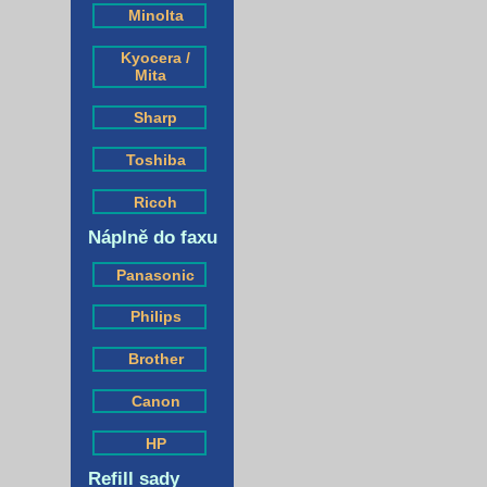
Minolta
Kyocera /
Mita
Sharp
Toshiba
Ricoh
Náplně do faxu
Panasonic
Philips
Brother
Canon
HP
Refill sady