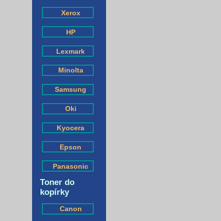
Xerox
HP
Lexmark
Minolta
Samsung
Oki
Kyocera
Epson
Panasonic
Toner do
kopírky
Canon