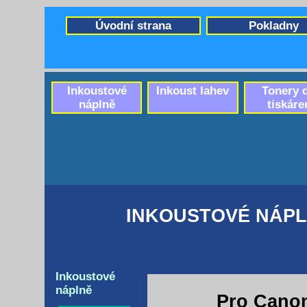
Úvodní strana
Pokladny
Inkoustové
Inkoust lahev
Tonery 
náplně
tiskáre
INKOUSTOVÉ NÁPL
Inkoustové
náplně
Pro Cano