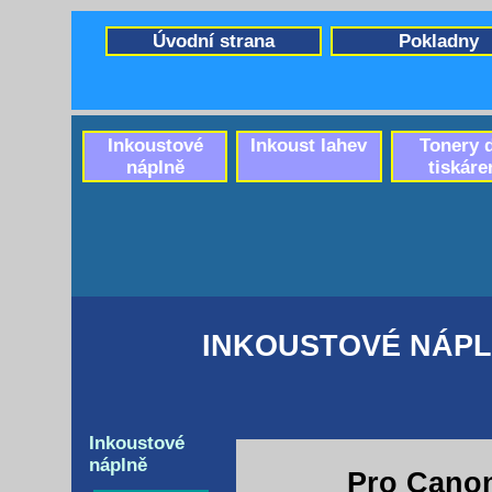
Úvodní strana
Pokladny
Inkoustové
Inkoust lahev
Tonery 
náplně
tiskáre
INKOUSTOVÉ NÁPL
Inkoustové
náplně
Pro Cano