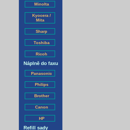
Minolta
Kyocera /
Mita
Sharp
Toshiba
Ricoh
Náplně do faxu
Panasonic
Philips
Brother
Canon
HP
Refill sady