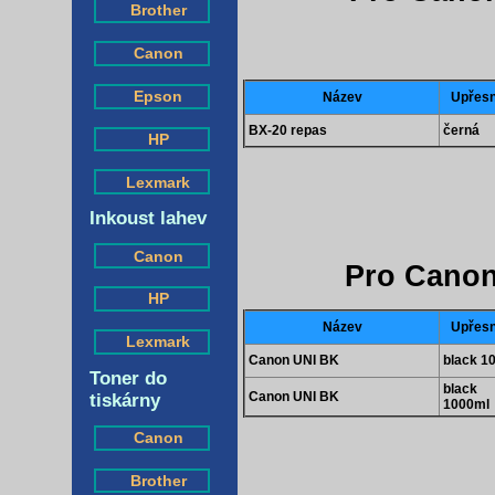
Brother
Canon
Epson
Název
Upřesn
BX-20 repas
černá
HP
Lexmark
Inkoust lahev
Canon
Pro Canon
HP
Název
Upřesn
Lexmark
Canon UNI BK
black 1
Toner do
black
Canon UNI BK
tiskárny
1000ml
Canon
Brother