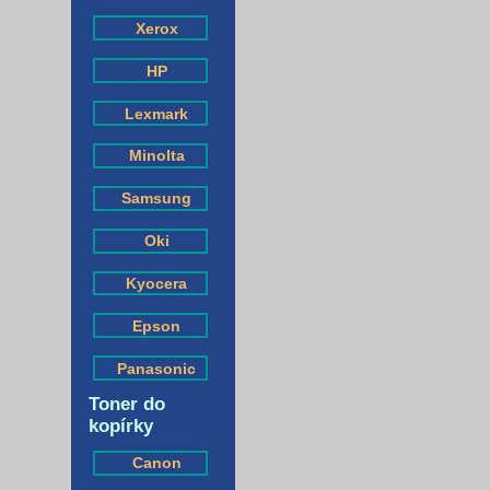
Xerox
HP
Lexmark
Minolta
Samsung
Oki
Kyocera
Epson
Panasonic
Toner do
kopírky
Canon