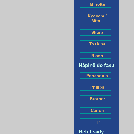
Minolta
Kyocera /
Mita
Sharp
Toshiba
Ricoh
Náplně do faxu
Panasonic
Philips
Brother
Canon
HP
Refill sady