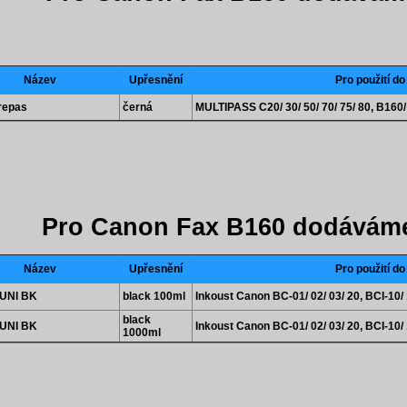
Název
Upřesnění
Pro použití do
repas
černá
MULTIPASS C20/ 30/ 50/ 70/ 75/ 80, B160
Pro Canon Fax B160 dodáváme
Název
Upřesnění
Pro použití do
UNI BK
black 100ml
Inkoust Canon BC-01/ 02/ 03/ 20, BCI-10/ 1
black
UNI BK
Inkoust Canon BC-01/ 02/ 03/ 20, BCI-10/ 1
1000ml