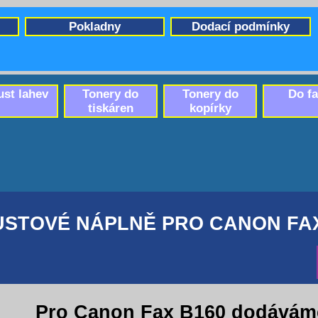
Pokladny
Dodací podmínky
ust lahev
Tonery do
Tonery do
Do f
tiskáren
kopírky
USTOVÉ NÁPLNĚ PRO CANON FAX
Pro Canon Fax B160 dodávám