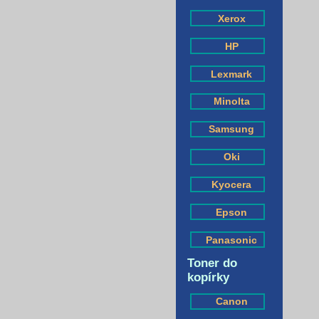
Xerox
HP
Lexmark
Minolta
Samsung
Oki
Kyocera
Epson
Panasonic
Toner do
kopírky
Canon