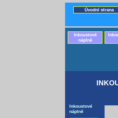
Úvodní strana
Inkoustové
Inko
náplně
INKO
Inkoustové
náplně