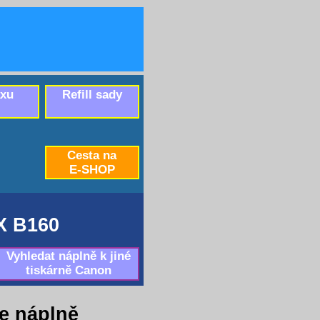
axu
Refill sady
Cesta na
E-SHOP
 B160
Vyhledat náplně k jiné
tiskárně Canon
e náplně