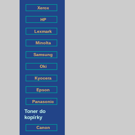
Xerox
HP
Lexmark
Minolta
Samsung
Oki
Kyocera
Epson
Panasonic
Toner do
kopírky
Canon