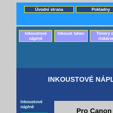
Úvodní strana
Pokladny
Inkoustové
Inkoust lahev
Tonery 
náplně
tiskáre
INKOUSTOVÉ NÁPL
Inkoustové
náplně
Pro Canon