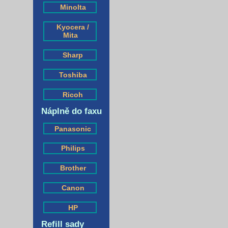
Minolta
Kyocera /
Mita
Sharp
Toshiba
Ricoh
Náplně do faxu
Panasonic
Philips
Brother
Canon
HP
Refill sady