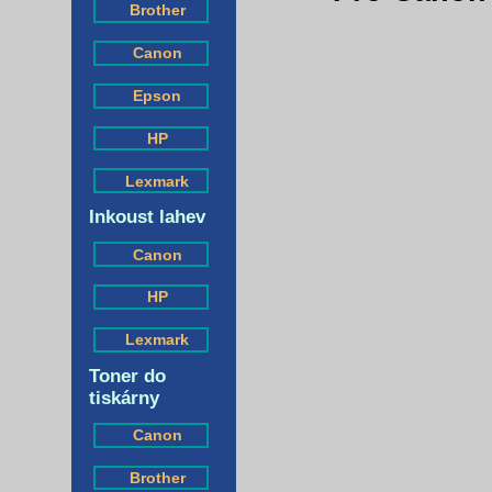
Brother
Canon
Epson
HP
Lexmark
Inkoust lahev
Canon
HP
Lexmark
Toner do
tiskárny
Canon
Brother