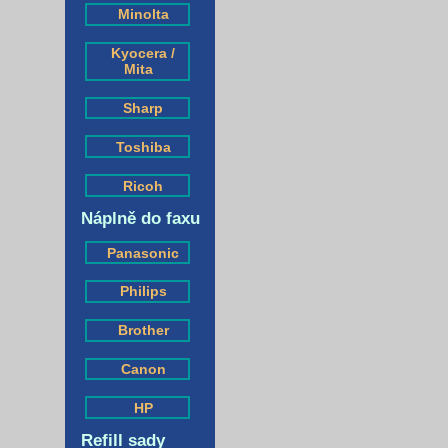
Minolta
Kyocera /
Mita
Sharp
Toshiba
Ricoh
Náplně do faxu
Panasonic
Philips
Brother
Canon
HP
Refill sady