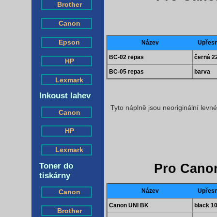
Brother
Canon
Epson
Název
Upřesn
BC-02 repas
černá 2
HP
BC-05 repas
barva
Lexmark
Inkoust lahev
Tyto náplně jsou neoriginální levn
Canon
HP
Lexmark
Pro Cano
Toner do
tiskárny
Název
Upřesn
Canon
Canon UNI BK
black 1
Brother