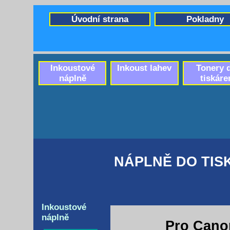
Úvodní strana
Pokladny
Inkoustové
Inkoust lahev
Tonery 
náplně
tiskáre
NÁPLNĚ DO TIS
Inkoustové
náplně
Pro Cano