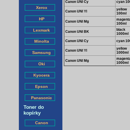
Canon UNI Cy
cyan 10
Xerox
yellow
Canon UNI Yl
100ml
HP
magent
Canon UNI Mg
100ml
black
Lexmark
Canon UNI BK
1000ml
Canon UNI Cy
cyan 10
Minolta
yellow
Canon UNI Yl
Samsung
1000ml
magent
Canon UNI Mg
1000ml
Oki
Kyocera
Epson
Panasonic
Toner do
kopírky
Canon