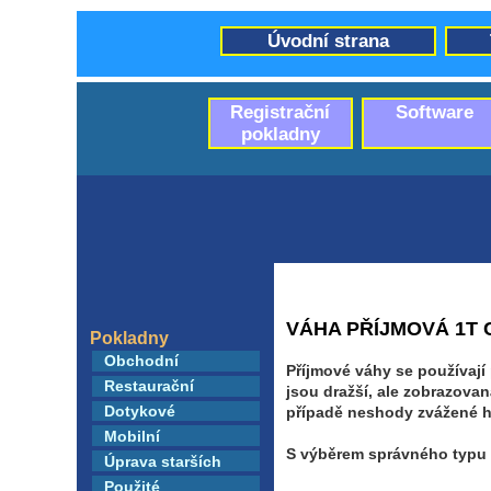
Úvodní strana
Registrační
Software
pokladny
VÁHA PŘÍJMOVÁ 1T
Pokladny
Obchodní
Příjmové váhy se používají
Restaurační
jsou dražší, ale zobrazova
Dotykové
případě neshody zvážené h
Mobilní
S výběrem správného typu 
Úprava starších
Použité