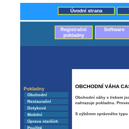
Úvodní strana
Registrační
Software
pokladny
OBCHODNÍ VÁHA CAS
Pokladny
Obchodní
Obchodní váhy s tiskem jso
Restaurační
nahrazuje pokladnu. Prove
Dotykové
S výběrem správného typu 
Mobilní
Úprava starších
Použité