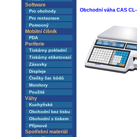
Software
Obchodní váha CAS CL-50
Pro obchody
Pro restaurace
Pomocný
Mobilní číšník
PDA
Periferie
Tiskárny pokladní
Tiskárny etiketovací
Zásuvky
Displeje
Čtečky čar. kódů
Monitory
Použité
Váhy
Kuchyňské
Obchodní bez tisku
Obchodní s tiskem
Příjmové
Spotřební materiál