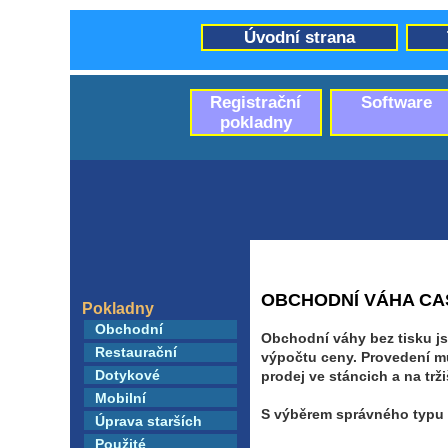
Úvodní strana
Registrační
Software
pokladny
OBCHODNÍ VÁHA CA
Pokladny
Obchodní
Obchodní váhy bez tisku j
Restaurační
výpočtu ceny. Provedení m
Dotykové
prodej ve stáncich a na trž
Mobilní
S výběrem správného typu 
Úprava starších
Použité